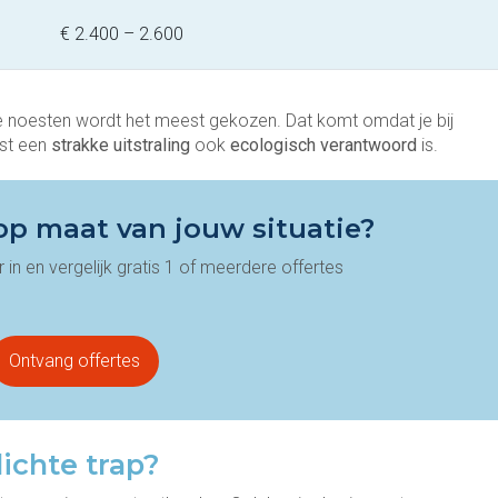
€ 2.400 – 2.600
 noesten wordt het meest gekozen. Dat komt omdat je bij
ast een
strakke uitstraling
ook
ecologisch verantwoord
is.
 op maat van jouw situatie?
 in en vergelijk gratis 1 of meerdere offertes
Ontvang offertes
dichte trap?