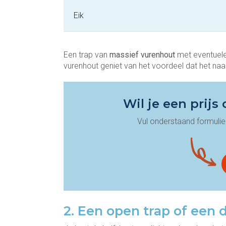
Eik
Een trap van
massief vurenhout
met eventuele
vurenhout geniet van het voordeel dat het na
Wil je een prijs
Vul onderstaand formulier
2. Een open trap of een 