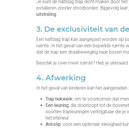
Je kunt de halfslag trap dicht maken door het
installeren zonder stootborden. Bijgevolg laat 
uitstraling
.
3. De exclusiviteit van d
Een halfslag trap kan aangepast worden op ba
ruimte. In het geval van een beperkte ruimte 
dat de trap een draaibeweging naar boven maak
Beschik je over meer ruimte? Heb je uiteraard
4. Afwerking
In het geval van kinderen kan het aangeraden 
Trap hekwerk:
om te voorkomen dat mensen
Een leuning:
die doorloopt tot de bovenste 
soorten trapleuningen verkrijgbaar die j
het interieur.
Antislip:
voor een optimale stevigheid kun j