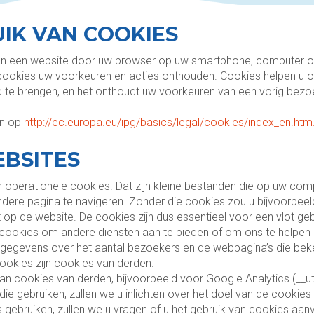
IK VAN COOKIES
van een website door uw browser op uw smartphone, computer o
cookies uw voorkeuren en acties onthouden. Cookies helpen u 
nd te brengen, en het onthoudt uw voorkeuren van een vorig bez
en op
http://ec.europa.eu/ipg/basics/legal/cookies/index_en.htm
EBSITES
operationele cookies. Dat zijn kleine bestanden die op uw comp
dere pagina te navigeren. Zonder die cookies zou u bijvoorbee
op de website. De cookies zijn dus essentieel voor een vlot geb
 cookies om andere diensten aan te bieden of om ons te helpen 
gegevens over het aantal bezoekers en de webpagina’s die bek
okies zijn cookies van derden.
 cookies van derden, bijvoorbeeld voor Google Analytics (__ut
 die gebruiken, zullen we u inlichten over het doel van de coo
 gebruiken, zullen we u vragen of u het gebruik van cookies aanv