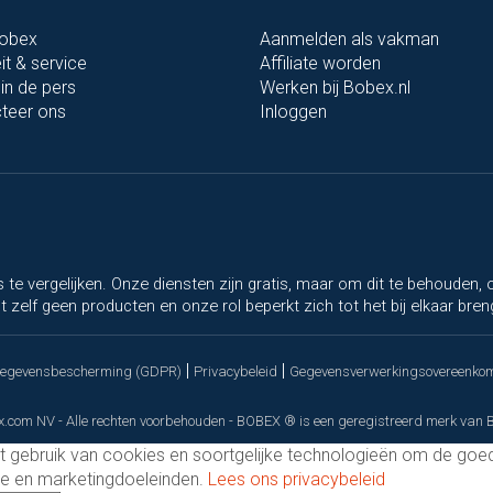
Bobex
Aanmelden als vakman
it & service
Affiliate worden
in de pers
Werken bij Bobex.nl
teer ons
Inloggen
rs te vergelijken. Onze diensten zijn gratis, maar om dit te behouden
 zelf geen producten en onze rol beperkt zich tot het bij elkaar bren
|
|
gegevensbescherming (GDPR)
Privacybeleid
Gegevensverwerkingsovereenko
.com NV - Alle rechten voorbehouden - BOBEX ® is een geregistreerd merk van
 gebruik van cookies en soortgelijke technologieën om de goe
yse en marketingdoeleinden.
Lees ons privacybeleid