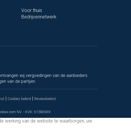
Voor thuis
Bedrijvennetwerk
, ontvangen wij vergoedingen van de aanbieders
gen van de partijen.
|
|
mst
Cookies beleid
Reviewbeleid
 Bobex.com NV. - KVK: 61583669
de werking van de website te waarborgen, uw