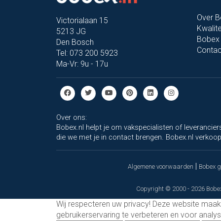
Over 
Victorialaan 15
Kwalite
5213 JG
Bobex 
Den Bosch
Contac
Tel: 073 200 5923
Ma-Vr: 9u - 17u
Over ons:
Bobex.nl helpt je om vakspecialisten of leverancie
die we met je in contact brengen. Bobex.nl verkoopt
|
Algemene voorwaarden
Bobex 
Copyright © 2000 - 2026 Bobex
Wij respecteren uw privacy!
Deze website maakt
gebruikerservaring te verbeteren en voor anal