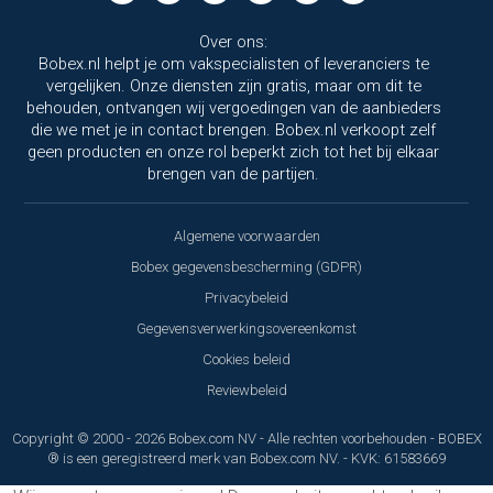
Over ons:
Bobex.nl helpt je om vakspecialisten of leveranciers te
vergelijken. Onze diensten zijn gratis, maar om dit te
behouden, ontvangen wij vergoedingen van de aanbieders
die we met je in contact brengen. Bobex.nl verkoopt zelf
geen producten en onze rol beperkt zich tot het bij elkaar
brengen van de partijen.
Algemene voorwaarden
Bobex gegevensbescherming (GDPR)
Privacybeleid
Gegevensverwerkingsovereenkomst
Cookies beleid
Reviewbeleid
Copyright © 2000 - 2026 Bobex.com NV - Alle rechten voorbehouden - BOBEX
® is een geregistreerd merk van Bobex.com NV. - KVK: 61583669