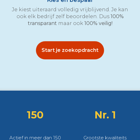
Je kiest uiteraard volledig vrijblijvend. Je kan
ook elk bedrijf zelf beoordelen. Dus
100%
transparant
maar ook
100% veilig!
Start je zoekopdracht
150
Nr. 1
Actief in meer dan 150
Grootste kwaliteits