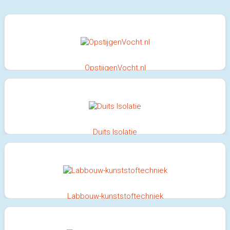
OpstijgenVocht.nl
100%
Duits Isolatie
100%
Labbouw-kunststoftechniek
100%