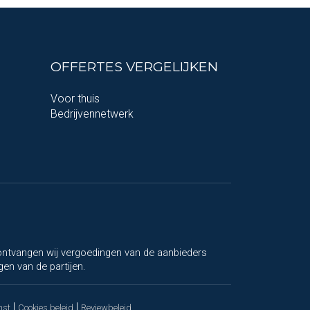
OFFERTES VERGELIJKEN
Voor thuis
Bedrijvennetwerk
, ontvangen wij vergoedingen van de aanbieders
gen van de partijen.
|
|
mst
Cookies beleid
Reviewbeleid