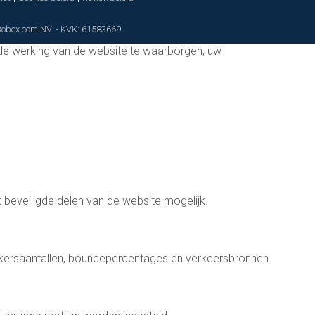
 Bobex.com NV. - KVK: 61583669
de werking van de website te waarborgen, uw
t beveiligde delen van de website mogelijk.
kersaantallen, bouncepercentages en verkeersbronnen.