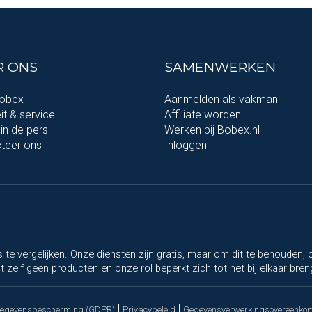
R ONS
SAMENWERKEN
Bobex
Aanmelden als vakman
it & service
Affiliate worden
in de pers
Werken bij Bobex.nl
teer ons
Inloggen
rs te vergelijken. Onze diensten zijn gratis, maar om dit te behouden
 zelf geen producten en onze rol beperkt zich tot het bij elkaar bren
|
|
gegevensbescherming (GDPR)
Privacybeleid
Gegevensverwerkingsovereenko