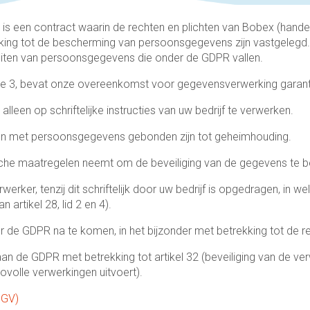
een contract waarin de rechten en plichten van Bobex (handel
king tot de bescherming van persoonsgegevens zijn vastgeleg
teiten van persoonsgegevens die onder de GDPR vallen.
ie 3, bevat onze overeenkomst voor gegevensverwerking garanti
en op schriftelijke instructies van uw bedrijf te verwerken.
men met persoonsgegevens gebonden zijn tot geheimhouding.
che maatregelen neemt om de beveiliging van de gegevens te 
werker, tenzij dit schriftelijk door uw bedrijf is opgedragen, i
artikel 28, lid 2 en 4).
der de GDPR na te komen, in het bijzonder met betrekking tot de 
aan de GDPR met betrekking tot artikel 32 (beveiliging van de ver
volle verwerkingen uitvoert).
OGV)