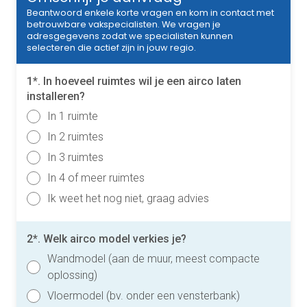
Beantwoord enkele korte vragen en kom in contact met
betrouwbare vakspecialisten. We vragen je
adresgegevens zodat we specialisten kunnen
selecteren die actief zijn in jouw regio.
1*. In hoeveel ruimtes wil je een airco laten
installeren?
In 1 ruimte
In 2 ruimtes
In 3 ruimtes
In 4 of meer ruimtes
Ik weet het nog niet, graag advies
2*. Welk airco model verkies je?
Wandmodel (aan de muur, meest compacte
oplossing)
Vloermodel (bv. onder een vensterbank)