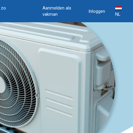
, zo
Aanmelden als
Inloggen
vakman
NL