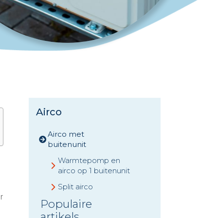
Airco
Airco met
buitenunit
Warmtepomp en
airco op 1 buitenunit
Split airco
r
Populaire
artikels