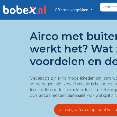
Offertes vergelijken
Airco met buite
werkt het? Wat 
voordelen en de
Met airco’s zijn er tig mogelijkheden om jouw w
zomerdagen. Met zoveel variatie is het soms m
tussen alle soorten te maken. In dit artikel vind
over
airco’s met een buitenunit
, ook wel split a
Ontvang offertes op maat van ai