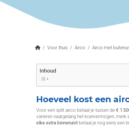
/
Voor thuis
/
Airco
/
Airco met buitenun
Inhoud
Hoeveel kost een air
Voor een split airco betaal je tussen de
€ 1.50
variëren naargelang het koelvermogen, merk en 
elke extra binnenunit
betaal je nog eens een 