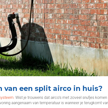
 van een split airco in huis?
 systeem
. Wist je trouwens dat airco’s met zoveel snufjes komen
 woning aangenaam van temperatuur is wanneer je terugkomt va