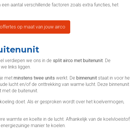
an een aantal verschillende factoren zoals extra functies, het
soffertes op maat van jouw airco
uitenunit
tikel verdiepen we ons in de
split airco met buitenunit
. De
we links liggen.
 je met
minstens twee units
werkt. De
binnenunit
staat in voor he
ude lucht en/of de onttrekking van warme lucht. Deze binnenunit
t met de buitenunit.
 koeling doet. Als er gesproken wordt over het koelvermogen,
ere warmte en koelte in de lucht. Afhankelijk van de koelvloeistof
energiezuinige manier te koelen.