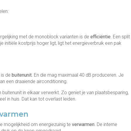
delen:
vergelijking met de monoblock varianten is de
efficiëntie
. Een split
initiële kostprijs hoger ligt, ligt het energieverbruik een pak
is de
buitenunit
. En die mag maximaal 40 dB produceren. Je
an een draaiende airconditioning.
n buitenunit in elkaar verwerkt. Zo geniet je van plaatsbesparing,
 in huis. Dat kan tot overlast leiden.
erwarmen
mogelijkheid om energiezuinig te
verwarmen
. De interne
e druk op de knop omgedraaid.