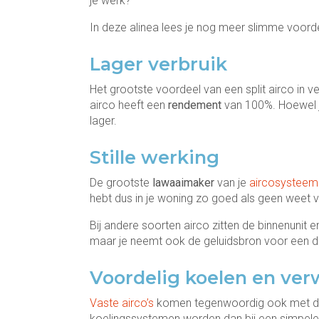
je werk?
In deze alinea lees je nog meer slimme voor
Lager verbruik
Het grootste voordeel van een split airco in 
airco heeft een
rendement
van 100%. Hoewel je 
lager.
Stille werking
De grootste
lawaaimaker
van je
aircosysteem
hebt dus in je woning zo goed als geen weet v
Bij andere soorten airco zitten de binnenunit e
maar je neemt ook de geluidsbron voor een deel
Voordelig koelen en v
Vaste airco’s
komen tegenwoordig ook met de 
koelingssystemen worden dan bij een simpel