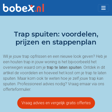
Trap spuiten: voordelen,
prijzen en stappenplan
Wil je jouw trap opfrissen en een nieuwe look geven? Heb je
een houten trap in jouw woning is het bijvoorbeeld het
overwegen waard om je
trap
te laten
spuiten
. Ontdek in dit
artikel de voordelen en hoeveel het kost om je trap te laten
spuiten. Maar kom ook te weten hoe je zelf jouw trap kan
spuiten. Professioneel advies nodig? Vraag ernaar via ons
offerteformulier.
Vraag advies en vergelijk gratis offertes