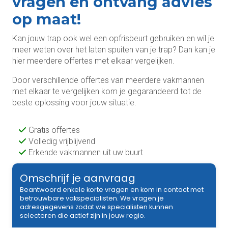
vragen en ontvang advies
op maat!
Kan jouw trap ook wel een opfrisbeurt gebruiken en wil je
meer weten over het laten spuiten van je trap? Dan kan je
hier meerdere offertes met elkaar vergelijken.
Door verschillende offertes van meerdere vakmannen
met elkaar te vergelijken kom je gegarandeerd tot de
beste oplossing voor jouw situatie.
Gratis offertes
Volledig vrijblijvend
Erkende vakmannen uit uw buurt
Omschrijf je aanvraag
Beantwoord enkele korte vragen en kom in contact met
betrouwbare vakspecialisten. We vragen je
adresgegevens zodat we specialisten kunnen
selecteren die actief zijn in jouw regio.