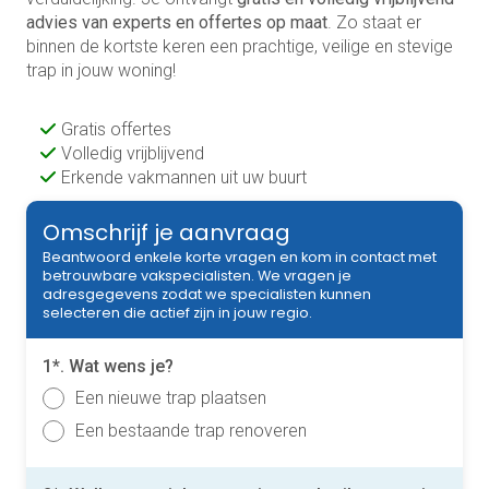
advies van experts en offertes op maat
. Zo staat er
binnen de kortste keren een prachtige, veilige en stevige
trap in jouw woning!
Gratis offertes
Volledig vrijblijvend
Erkende vakmannen uit uw buurt
Omschrijf je aanvraag
Beantwoord enkele korte vragen en kom in contact met
betrouwbare vakspecialisten. We vragen je
adresgegevens zodat we specialisten kunnen
selecteren die actief zijn in jouw regio.
1*. Wat wens je?
Een nieuwe trap plaatsen
Een bestaande trap renoveren