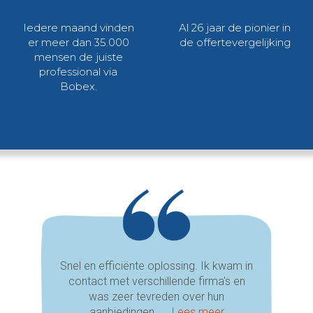
Iedere maand vinden
Al 26 jaar de pionier in
er meer dan 35.000
de offertevergelijking
mensen de juiste
professional via
Bobex.
Snel en efficiënte oplossing. Ik kwam in
contact met verschillende firma's en
was zeer tevreden over hun
aanbiedingen. ...
Lees meer