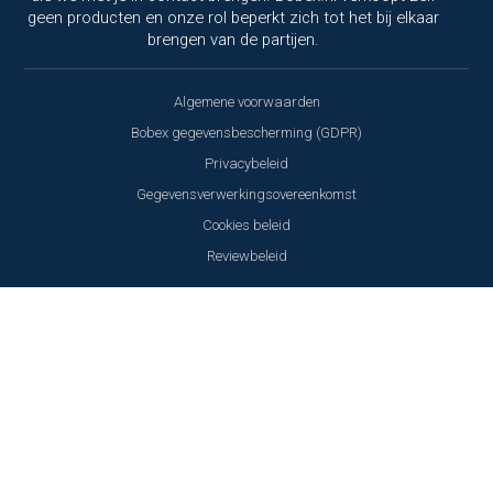
geen producten en onze rol beperkt zich tot het bij elkaar
brengen van de partijen.
Algemene voorwaarden
Bobex gegevensbescherming (GDPR)
Privacybeleid
Gegevensverwerkingsovereenkomst
Cookies beleid
Reviewbeleid
Copyright © 2000 - 2026 Bobex.com NV - Alle rechten voorbehouden - BOBEX
® is een geregistreerd merk van Bobex.com NV. - KVK: 61583669
Wij respecteren uw privacy!
Deze website maakt gebruik van
cookies en soortgelijke technologieën om de goede
werking van de website te waarborgen, uw
gebruikerservaring te verbeteren en voor analyse en
marketingdoeleinden.
Lees ons privacybeleid
Alles aanvaarden
Alleen noodzakelijk
Aanpassen