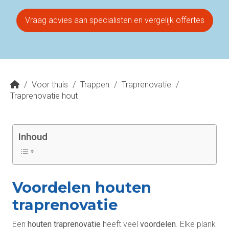
Vraag advies aan specialisten en vergelijk offertes
/
Voor thuis
/
Trappen
/
Traprenovatie
/
Traprenovatie hout
Inhoud
Voordelen houten
traprenovatie
Een
houten traprenovatie
heeft veel
voordelen
. Elke plank