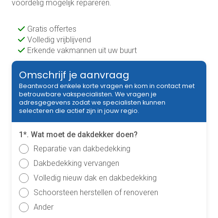
voordelig mogelijk repareren.
Gratis offertes
Volledig vrijblijvend
Erkende vakmannen uit uw buurt
Omschrijf je aanvraag
Beantwoord enkele korte vragen en kom in contact met
betrouwbare vakspecialisten. We vragen je
adresgegevens zodat we specialisten kunnen
selecteren die actief zijn in jouw regio.
1*. Wat moet de dakdekker doen?
Reparatie van dakbedekking
Dakbedekking vervangen
Volledig nieuw dak en dakbedekking
Schoorsteen herstellen of renoveren
Ander