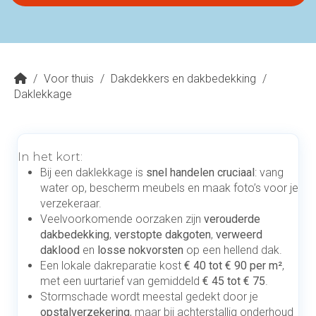
/
Voor thuis
/
Dakdekkers en dakbedekking
/
Daklekkage
In het kort:
Bij een daklekkage is
snel handelen cruciaal
: vang
water op, bescherm meubels en maak foto’s voor je
verzekeraar.
Veelvoorkomende oorzaken zijn
verouderde
dakbedekking
,
verstopte dakgoten
,
verweerd
daklood
en
losse nokvorsten
op een hellend dak.
Een lokale dakreparatie kost
€ 40 tot € 90 per m²
,
met een uurtarief van gemiddeld
€ 45 tot € 75
.
Stormschade wordt meestal gedekt door je
opstalverzekering
, maar bij achterstallig onderhoud