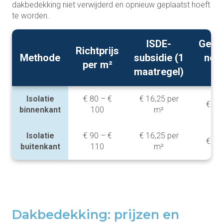
dakbedekking niet verwijderd en opnieuw geplaatst hoeft
te worden.
ISDE-
Gemi
Richtprijs
Methode
subsidie (1
nett
per m²
maatregel)
pe
Isolatie
€ 80 – €
€ 16,25 per
€ 64
binnenkant
100
m²
Isolatie
€ 90 – €
€ 16,25 per
€ 74
buitenkant
110
m²
Dakbedekking: prijzen en