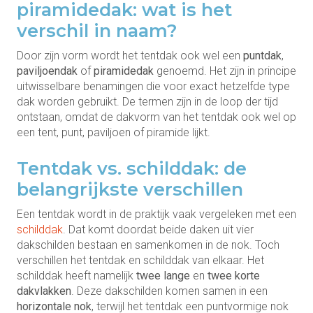
piramidedak: wat is het
verschil in naam?
Door zijn vorm wordt het tentdak ook wel een
puntdak
,
paviljoendak
of
piramidedak
genoemd. Het zijn in principe
uitwisselbare benamingen die voor exact hetzelfde type
dak worden gebruikt. De termen zijn in de loop der tijd
ontstaan, omdat de dakvorm van het tentdak ook wel op
een tent, punt, paviljoen of piramide lijkt.
Tentdak vs. schilddak: de
belangrijkste verschillen
Een tentdak wordt in de praktijk vaak vergeleken met een
schilddak
. Dat komt doordat beide daken uit vier
dakschilden bestaan en samenkomen in de nok. Toch
verschillen het tentdak en schilddak van elkaar. Het
schilddak heeft namelijk
twee lange
en
twee korte
dakvlakken
. Deze dakschilden komen samen in een
horizontale nok
, terwijl het tentdak een puntvormige nok