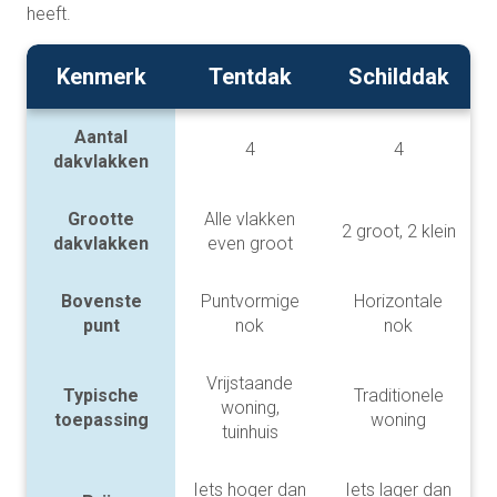
heeft.
Kenmerk
Tentdak
Schilddak
Aantal
4
4
dakvlakken
Grootte
Alle vlakken
2 groot, 2 klein
dakvlakken
even groot
Bovenste
Puntvormige
Horizontale
punt
nok
nok
Vrijstaande
Typische
Traditionele
woning,
toepassing
woning
tuinhuis
Iets hoger dan
Iets lager dan