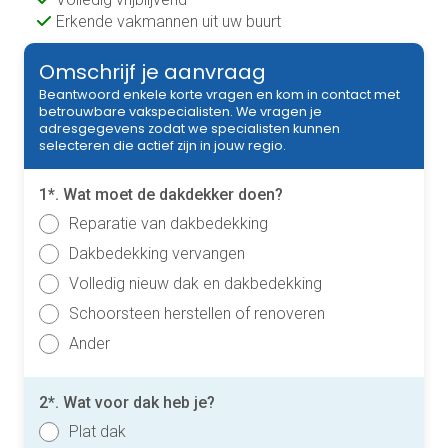
Erkende vakmannen uit uw buurt
Omschrijf je aanvraag
Beantwoord enkele korte vragen en kom in contact met
betrouwbare vakspecialisten. We vragen je
adresgegevens zodat we specialisten kunnen
selecteren die actief zijn in jouw regio.
1*. Wat moet de dakdekker doen?
Reparatie van dakbedekking
Dakbedekking vervangen
Volledig nieuw dak en dakbedekking
Schoorsteen herstellen of renoveren
Ander
2*. Wat voor dak heb je?
Plat dak