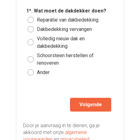
3*. Welk
1*. Wat moet de dakdekker doen?
wens je
4*. Hoe 
Reparatie van dakbedekking
Dakp
(schatti
2*. Wat 
Dakbedekking vervangen
Voeg fot
Meta
Min
Plat
(Optione
Volledig nieuw dak en
zink
Tus
dakbedekking
Hell
Bit
Kies 
Tus
Schoorsteen herstellen of
Plat
PV
of v
renoveren
Mee
h
EP
Ander
Ik wen
Groe
mijn a
(sterk
Volgende
Door je aanvraag in te dienen, ga je
akkoord met onze
algemene
voorwaarden
en
privacybeleid
.