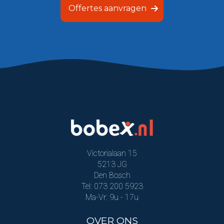
Offertes aanvragen
Victorialaan 15
5213 JG
Den Bosch
Tel: 073 200 5923
Ma-Vr: 9u - 17u
OVER ONS