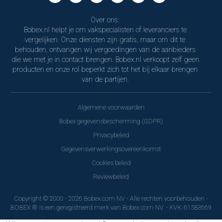
Over ons:
Bobex.nl helpt je om vakspecialisten of leveranciers te
vergelijken. Onze diensten zijn gratis, maar om dit te
behouden, ontvangen wij vergoedingen van de aanbieders
die we met je in contact brengen. Bobex.nl verkoopt zelf geen
producten en onze rol beperkt zich tot het bij elkaar brengen
van de partijen.
Algemene voorwaarden
Bobex gegevensbescherming (GDPR)
Privacybeleid
Gegevensverwerkingsovereenkomst
Cookies beleid
Reviewbeleid
Copyright © 2000 - 2026 Bobex.com NV - Alle rechten voorbehouden -
BOBEX ® is een geregistreerd merk van Bobex.com NV. - KVK: 61583669