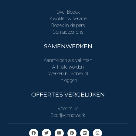
Over Bobex
Kwaliteit & service
Bobex in de pers
Contacteer ons
SAMENWERKEN
Aanmelden als vakman
Affiliate worden
Werken bij Bobex.nl
Inloggen
OFFERTES VERGELIJKEN
Voor thuis
Bedrijvennetwerk