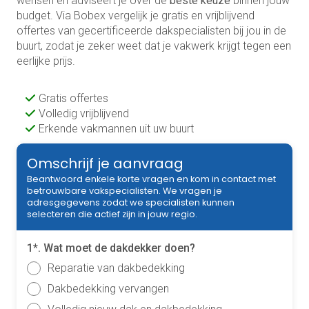
wensen en adviseert je over de
beste keuze
binnen jouw
budget. Via Bobex vergelijk je gratis en vrijblijvend
offertes van gecertificeerde dakspecialisten bij jou in de
buurt, zodat je zeker weet dat je vakwerk krijgt tegen een
eerlijke prijs.
Gratis offertes
Volledig vrijblijvend
Erkende vakmannen uit uw buurt
Omschrijf je aanvraag
Beantwoord enkele korte vragen en kom in contact met
betrouwbare vakspecialisten. We vragen je
adresgegevens zodat we specialisten kunnen
selecteren die actief zijn in jouw regio.
1*. Wat moet de dakdekker doen?
Reparatie van dakbedekking
Dakbedekking vervangen