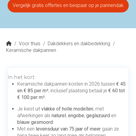
Vergelijk gratis offertes en bespaar op je pannendak
/
Voor thuis
/
Dakdekkers en dakbedekking
/
Keramische dakpannen
In het kort:
Keramische dakpannen kosten in 2026 tussen
€ 45
en € 85 per m²
, inclusief plaatsing betaal je
€ 60 tot
€ 100 per m²
.
Je kiest uit
vlakke of holle modellen
, met
afwerkingen als
naturel
,
engobe
,
geglazuurd
en
blauw gesmoord
.
Met een
levensduur van 75 jaar of meer
gaan ze
bijna twee keer zo lang mee als betonnen