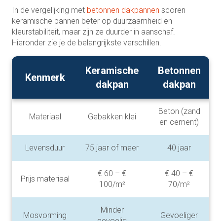
In de vergelijking met
betonnen dakpannen
scoren
keramische pannen beter op duurzaamheid en
kleurstabiliteit, maar zijn ze duurder in aanschaf.
Hieronder zie je de belangrijkste verschillen.
Keramische
Betonnen
Kenmerk
dakpan
dakpan
Beton (zand
Materiaal
Gebakken klei
en cement)
Levensduur
75 jaar of meer
40 jaar
€ 60 – €
€ 40 – €
Prijs materiaal
100/m²
70/m²
Minder
Mosvorming
Gevoeliger
gevoelig