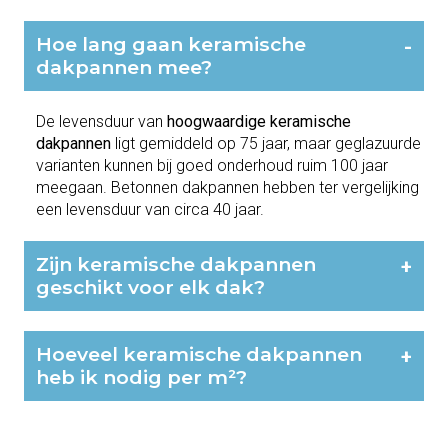
Hoe lang gaan keramische
-
dakpannen mee?
De levensduur van
hoogwaardige keramische
dakpannen
ligt gemiddeld op 75 jaar, maar geglazuurde
varianten kunnen bij goed onderhoud ruim 100 jaar
meegaan. Betonnen dakpannen hebben ter vergelijking
een levensduur van circa 40 jaar.
Zijn keramische dakpannen
+
geschikt voor elk dak?
Hoeveel keramische dakpannen
+
heb ik nodig per m²?