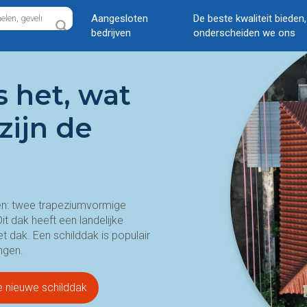
Aangesloten
De beste kwaliteit bieden
bedrijven
onderscheiden we ons
s het, wat
zijn de
ken: twee trapeziumvormige
it dak heeft een landelijke
 dak. Een schilddak is populair
ngen.
je nieuwe schilddak