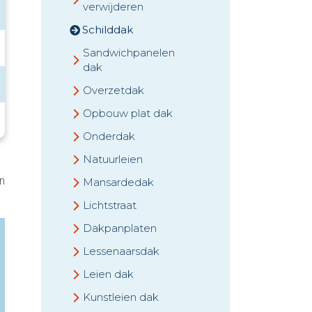
verwijderen
Schilddak
Sandwichpanelen
dak
Overzetdak
Opbouw plat dak
Onderdak
Natuurleien
n
Mansardedak
Lichtstraat
Dakpanplaten
Lessenaarsdak
Leien dak
Kunstleien dak