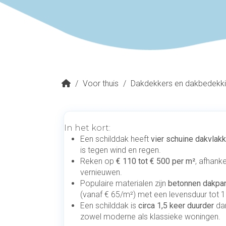
/
Voor thuis
/
Dakdekkers en dakbedekk
In het kort:
Een schilddak heeft
vier schuine dakvlak
is tegen wind en regen.
Reken op
€ 110 tot € 500 per m²
, afhank
vernieuwen.
Populaire materialen zijn
betonnen dakpa
(vanaf € 65/m²) met een levensduur tot 1
Een schilddak is
circa 1,5 keer duurder
dan
zowel moderne als klassieke woningen.