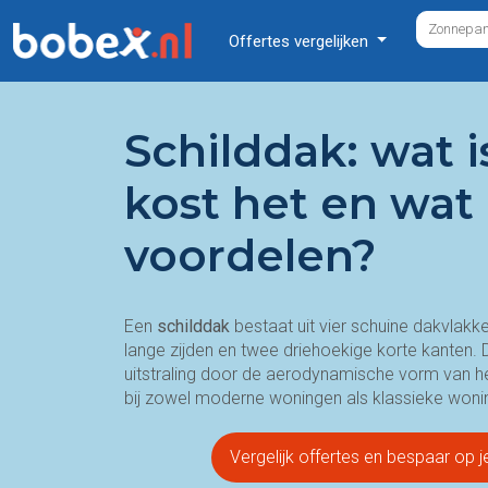
Offertes vergelijken
Schilddak: wat i
kost het en wat 
voordelen?
Een
schilddak
bestaat uit vier schuine dakvlak
lange zijden en twee driehoekige korte kanten. D
uitstraling door de aerodynamische vorm van het
bij zowel moderne woningen als klassieke woni
Vergelijk offertes en bespaar op 