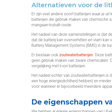
Alternatieven voor de lit
Er zijn veel andere soort batterijen waar je ui
batterijen die gebruik maken van chemische sam
mangaan-kobalt-oxide.
Het nadeel van deze samenstellingen is dat dez
dat de batterij kan oververhitten en vlam kan
Battery Management Systems (BMS) in de batt
Er bestaan ook
zoutwaterbatterijen
. Deze batt
geen gebruik maken van zware chemicaliën. Dit m
vergelijking met li-ion batterijen.
Het nadeel echter van zoutwaterbatterijen is d
een hoge energiedichtheid hebben) en minde
voor wanneer er bijvoorbeeld meerdere apparat
De eigenschappen va
We hebben al enkele eigenschappen van LiFeP