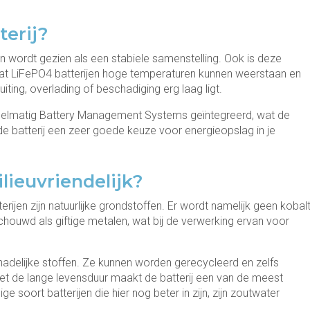
terij?
 wordt gezien als een stabiele samenstelling. Ook is deze
dat LiFePO4 batterijen hoge temperaturen kunnen weerstaan en
luiting, overlading of beschadiging erg laag ligt.
egelmatig Battery Management Systems geïntegreerd, wat de
 de batterij een zeer goede keuze voor energieopslag in je
ilieuvriendelijk?
rijen zijn natuurlijke grondstoffen. Er wordt namelijk geen kobal
chouwd als giftige metalen, wat bij de verwerking ervan voor
chadelijke stoffen. Ze kunnen worden gerecycleerd en zelfs
met de lange levensduur maakt de batterij een van de meest
ge soort batterijen die hier nog beter in zijn, zijn zoutwater