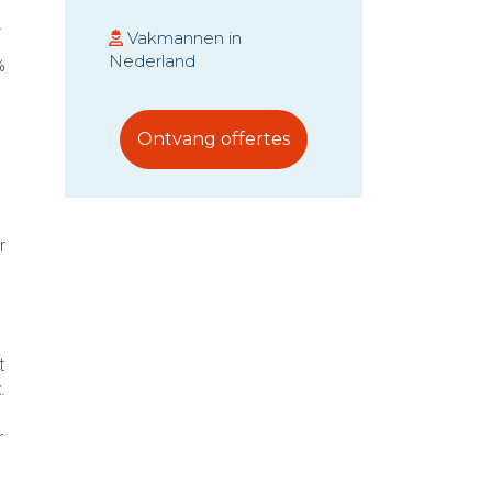
Rendement
.
thuisbatterij
Vakmannen in
Nederland
%
Voordelen en
nadelen thuisbatterij
Hoe werkt een
Ontvang offertes
thuisbatterij?
r
t
t
.
r