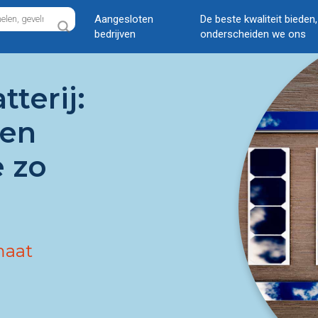
Aangesloten
De beste kwaliteit bieden
bedrijven
onderscheiden we ons
terij:
 en
 zo
maat