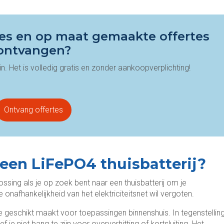
vies en op maat gemaakte offertes
ontvangen?
n. Het is volledig gratis en zonder aankoopverplichting!
Ontvang offertes
een LiFePO4 thuisbatterij?
ssing als je op zoek bent naar een thuisbatterij om je
onafhankelijkheid van het elektriciteitsnet wil vergoten.
te geschikt maakt voor toepassingen binnenshuis. In tegenstellin
oef je niet bang te zijn voor oververhitting of kortsluiting. Het