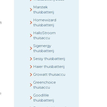
Marstek
thuisbatterij
Homewizard
n
thuisbatterij
HalloStroom
thuisaccu
Sigenergy
thuisbatterij
Sessy thuisbatterij
Haier thuisbatterij
Growatt thuisaccu
Greenchoice
thuisaccu
P
GoodWe
thuisbatterij