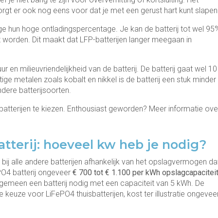
 er ook nog eens voor dat je met een gerust hart kunt slapen
ege hun hoge ontladingspercentage. Je kan de batterij tot wel 95
worden. Dit maakt dat LFP-batterijen langer meegaan in
 en milieuvriendelijkheid van de batterij. De batterij gaat wel 10
ige metalen zoals kobalt en nikkel is de batterij een stuk minder
andere batterijsoorten.
atterijen te kiezen. Enthousiast geworden? Meer informatie ove
atterij: hoeveel kw heb je nodig?
ls bij alle andere batterijen afhankelijk van het opslagvermogen da
PO4 batterij ongeveer
€ 700 tot € 1.100 per kWh opslagcapacitei
lgemeen een batterij nodig met een capaciteit van 5 kWh. De
e keuze voor LiFePO4 thuisbatterijen, kost ter illustratie ongevee