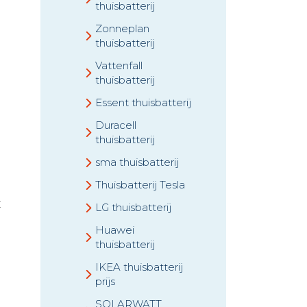
thuisbatterij
Zonneplan
thuisbatterij
Vattenfall
thuisbatterij
Essent thuisbatterij
Duracell
thuisbatterij
sma thuisbatterij
Thuisbatterij Tesla
t
LG thuisbatterij
Huawei
thuisbatterij
IKEA thuisbatterij
prijs
SOLARWATT