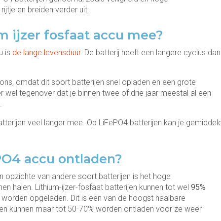
ijtje en breiden verder uit.
m ijzer fosfaat accu mee?
u is
de lange levensduur
. De batterij heeft een langere cyclus dan
oons, omdat dit soort batterijen snel opladen en een grote
wel tegenover dat je binnen twee of drie jaar meestal al een
.
-batterijen veel langer mee. Op LiFePO4 batterijen kan je gemiddel
PO4 accu ontladen?
n opzichte van andere soort batterijen is het hoge
n halen. Lithium-ijzer-fosfaat batterijen kunnen tot wel
95%
worden opgeladen. Dit is een van de hoogst haalbare
erijen kunnen maar tot 50-70% worden ontladen voor ze weer