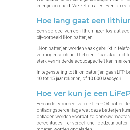
energiedichtheid. We zetten alles even op een r
Hoe lang gaat een lithiu
Een voordeel van een lithium-ijzer-fosfaat acc
bijvoorbeeld li-ion batterijen.
Li-ion batterijen worden vaak gebruikt in telef
vermogensdichtheid hebben. Daar staat echter 
sterk verminderde accucapaciteit kan merken
In tegenstelling tot li-ion batterijen gaan LFP
10 tot 15 jaar
rekenen, of
10.000 laadcycli
.
Hoe ver kun je een LiFe
Een ander voordeel van de LiFePO4 batterij te
ontladingspercentage wat deze batterijen kunne
ontladen worden voordat ze opnieuw moeten 
percentages. Ter vergelijking: loodzuur batt
moeten worden opgeladen.