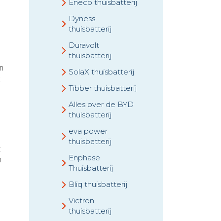
Eneco thuisbatterij
Dyness
thuisbatterij
Duravolt
thuisbatterij
n
SolaX thuisbatterij
k
Tibber thuisbatterij
Alles over de BYD
thuisbatterij
eva power
thuisbatterij
t
Enphase
n
Thuisbatterij
Bliq thuisbatterij
Victron
thuisbatterij