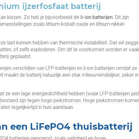
hium ijzerfosfaat batterij
t kan kiezen. Zo heb je bijvoorbeeld de
li-ion batterijen
. Dit zijn
enstellingen zoals lithium-kobalt-oxide en lithium-nikkel-
e last kunnen hebben van thermische instabiliteit. Dat wil zegge
 vatten, of zelfs exploderen. Om dit te voorkomen worden er vaa
erij geplaatst.
erijen verschillen van LFP-batterijen en li-ion batterijen omdat ze
aakt de batterij natuurlijk een stuk milieuvriendelijker, zeker in
at ze een lage energiedichtheid hebben (waar LFP-batterijen juis
r bestand zijn tegen hoge piekstromen. Hoge piekstromen kome
en tegelijkertijd in huis aanstaan.
n een LiFePO4 thuisbatterij
O4 batterijen genoemd, zoals veiligheid en hoge