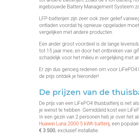
ingebouwde Battery Management Systeem zorgt
LFP-batterijen zijn zeer ook zeer gelief vanw
ontladen voordat hij opnieuw opgeladen moet 
vergelijken met andere producten.
Een ander groot voordeel is de lange levensduur
tot 15 jaar mee, en door het ontbreken van gift
schadelijk voor het milieu in vergelijking met 
Er zijn dus genoeg redenen om voor LiFePO4 b
de prijs ontdek je hieronder!
De prijzen van de thuisb
De prijs van een LiFePO4 thuisbatterij is net a
je wenst te hebben. Gemiddeld kost een LiFe
In een gezin van 2 personen heb je over het a
Huawei Luna 2000 5 kWh batterij
, een populair
€ 3.500
, exclusief installatie.