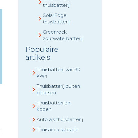
thuisbatterij
SolarEdge
thuisbatterij
Greenrock
zoutwaterbatterij
Populaire
artikels
Thuisbatterij van 30
kWh
Thuisbatterij buiten
plaatsen
Thuisbatterijen
kopen
Auto als thuisbatterij
Thuisaccu subsidie
g