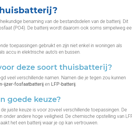
huisbatterij?
heikundige benaming van de bestandsdelen van de batterij. Dit
en fosfaat (PO4). De batterij wordt daarom ook soms simpelweg ee
nde toepassingen gebruikt en zijn niet enkel in woningen als
als accu in elektrische auto’s en bussen.
oor deze soort thuisbatterij?
egd veel verschillende namen. Namen die je tegen zou kunnen
m-ijzer-fosfaatbatterij
en
LFP-batterij
.
en goede keuze?
j de juiste keuze is voor zoveel verschillende toepassingen. De
 aan onder andere hoge veiligheid. De chemische opstelling van LF
 maakt het een batterij waar je op kan vertrouwen.