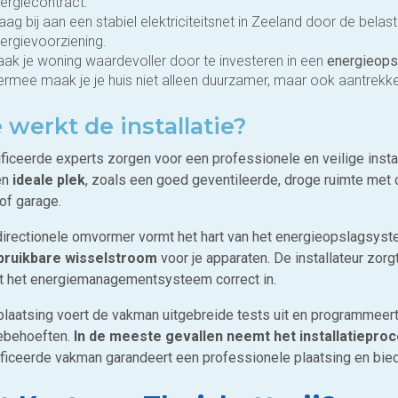
ergiecontract.
aag bij aan een stabiel elektriciteitsnet in Zeeland door de belas
ergievoorziening.
ak je woning waardevoller door te investeren in een
energieops
ermee maak je je huis niet alleen duurzamer, maar ook aantrekke
 werkt de installatie?
ficeerde experts zorgen voor een professionele en veilige install
en
ideale plek
, zoals een goed geventileerde, droge ruimte met 
of garage.
directionele omvormer vormt het hart van het energieopslagsys
bruikbare wisselstroom
voor je apparaten. De installateur zorg
lt het energiemanagementsysteem correct in.
plaatsing voert de vakman uitgebreide tests uit en programmeert 
ebehoeften.
In de meeste gevallen neemt het installatiepro
ificeerde vakman garandeert een professionele plaatsing en bied