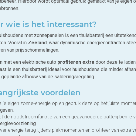
ebeheer. Hierdoor wordt optimaal gebruik gemaakt van je eigen
ebronnen.
r wie is het interessant?
uishoudens met zonnepanelen is een thuisbatterij een uitsteken
ken. Vooral in
Zeeland
, waar dynamische energiecontracten stee
eren van prijsschommelingen.
 met een elektrische auto
profiteren extra
door deze te lade
st is een thuisbatterij ideaal voor huishoudens die minder afhanke
 geplande afbouw van de salderingsregeling.
angrijkste voordelen
a je eigen zonne-energie op en gebruik deze op het juiste mom
tgaven
.
t de noodstroomfunctie van een geavanceerde batterij ben je 
ergievoorziening
.
ver energie terug tijdens piekmomenten en profiteer van extra 