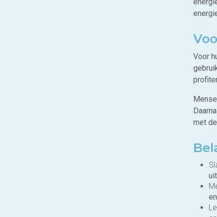
energi
energi
Voo
Voor h
gebrui
profit
Mensen
Daarnaa
met de
Bel
Sl
ui
Me
en
Le