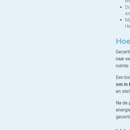
en
Dr
en
Ma
Hi
Hoe
Gecerti
naar e
ruimte 
Een bi
om in 
en ste
Na de 
energi
gecert