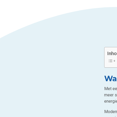
Inh
Wat
Met e
meer s
energi
Modern