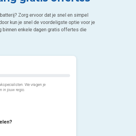
batterij? Zorg ervoor dat je snel en simpel
rdoor kun je snel de voordeligste optie voor je
ng binnen enkele dagen gratis offertes die
kspecialisten. We vragen je
n in jouw regio.
pelen?
4*. Wanneer zou je de thuisb
2*. Is de woning of het geb
3*. Heb je reeds een slimme
Zo snel mogelijk
Voeg foto's en/of bijlagen t
Ja
Ja, reeds een digitale me