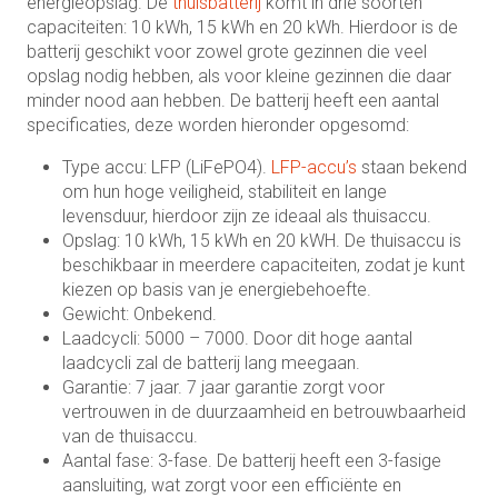
energieopslag. De
thuisbatterij
komt in drie soorten
capaciteiten: 10 kWh, 15 kWh en 20 kWh. Hierdoor is de
batterij geschikt voor zowel grote gezinnen die veel
opslag nodig hebben, als voor kleine gezinnen die daar
minder nood aan hebben. De batterij heeft een aantal
specificaties, deze worden hieronder opgesomd:
Type accu: LFP (LiFePO4).
LFP-accu’s
staan bekend
om hun hoge veiligheid, stabiliteit en lange
levensduur, hierdoor zijn ze ideaal als thuisaccu.
Opslag: 10 kWh, 15 kWh en 20 kWH. De thuisaccu is
beschikbaar in meerdere capaciteiten, zodat je kunt
kiezen op basis van je energiebehoefte.
Gewicht: Onbekend.
Laadcycli: 5000 – 7000. Door dit hoge aantal
laadcycli zal de batterij lang meegaan.
Garantie: 7 jaar. 7 jaar garantie zorgt voor
vertrouwen in de duurzaamheid en betrouwbaarheid
van de thuisaccu.
Aantal fase: 3-fase. De batterij heeft een 3-fasige
aansluiting, wat zorgt voor een efficiënte en