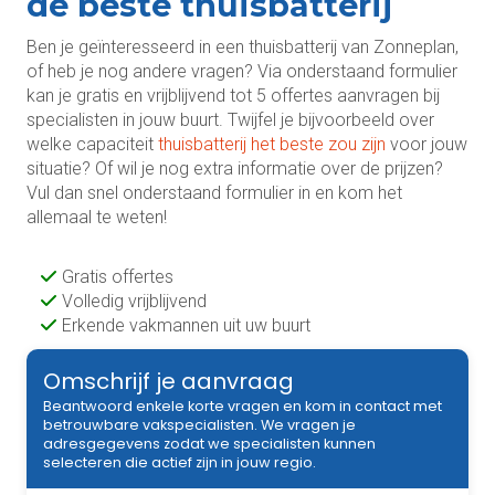
de beste thuisbatterij
Ben je geïnteresseerd in een thuisbatterij van Zonneplan,
of heb je nog andere vragen? Via onderstaand formulier
kan je gratis en vrijblijvend tot 5 offertes aanvragen bij
specialisten in jouw buurt. Twijfel je bijvoorbeeld over
welke capaciteit
thuisbatterij het beste zou zijn
voor jouw
situatie? Of wil je nog extra informatie over de prijzen?
Vul dan snel onderstaand formulier in en kom het
allemaal te weten!
Gratis offertes
Volledig vrijblijvend
Erkende vakmannen uit uw buurt
Omschrijf je aanvraag
Beantwoord enkele korte vragen en kom in contact met
betrouwbare vakspecialisten. We vragen je
adresgegevens zodat we specialisten kunnen
selecteren die actief zijn in jouw regio.