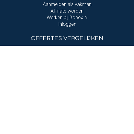
Aanmelden als vakman
Affiliate worden
Werken bij Bobex.nl
Inloggen
OFFERTES VERGELIJKEN
Voor thuis
Bedrijvennetwerk
Over ons:
Bobex.nl helpt je om vakspecialisten of leveranciers te
vergelijken. Onze diensten zijn gratis, maar om dit te
behouden, ontvangen wij vergoedingen van de aanbieders
die we met je in contact brengen. Bobex.nl verkoopt zelf
geen producten en onze rol beperkt zich tot het bij elkaar
brengen van de partijen.