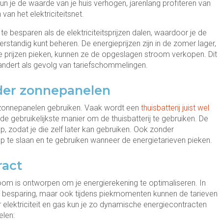
kun je de waarde van je huis verhogen, jarenlang profiteren van
van het elektriciteitsnet.
e besparen als de elektriciteitsprijzen dalen, waardoor je de
rstandig kunt beheren. De energieprijzen zijn in de zomer lager,
prijzen pieken, kunnen ze de opgeslagen stroom verkopen. Dit
erandert als gevolg van tariefschommelingen.
der zonnepanelen
r zonnepanelen gebruiken. Vaak wordt een
thuisbatterij juist wel
fs de gebruikelijkste manier om de thuisbatterij te gebruiken. De
p, zodat je die zelf later kan gebruiken. Ook zonder
p te slaan en te gebruiken wanneer de energietarieven pieken.
ract
om is ontworpen om je energierekening te optimaliseren. In
te besparing, maar ook tijdens piekmomenten kunnen de tarieven
r elektriciteit en gas kun je zo dynamische energiecontracten
elen: