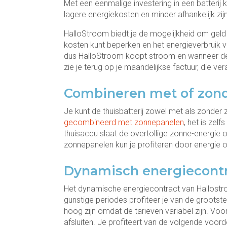
Met een eenmalige investering in een batterij 
lagere energiekosten en minder afhankelijk zijn 
HalloStroom biedt je de mogelijkheid om geld t
kosten kunt beperken en het energieverbruik ve
dus HalloStroom koopt stroom en wanneer de 
zie je terug op je maandelijkse factuur, die v
Combineren met of zon
Je kunt de thuisbatterij zowel met als zonde
gecombineerd met zonnepanelen
, het is zel
thuisaccu slaat de overtollige zonne-energie o
zonnepanelen kun je profiteren door energie o
Dynamisch energiecont
Het dynamische energiecontract van Hallostro
gunstige periodes profiteer je van de groots
hoog zijn omdat de tarieven variabel zijn. Voo
afsluiten. Je profiteert van de volgende voord