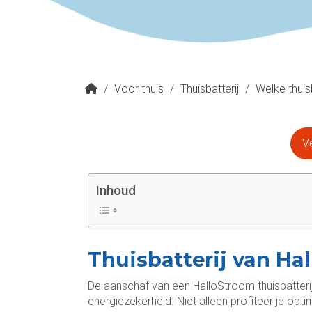
/
Voor thuis
/
Thuisbatterij
/
Welke thuis
Ve
Inhoud
Thuisbatterij van Ha
De aanschaf van een HalloStroom thuisbatterij 
energiezekerheid. Niet alleen profiteer je op