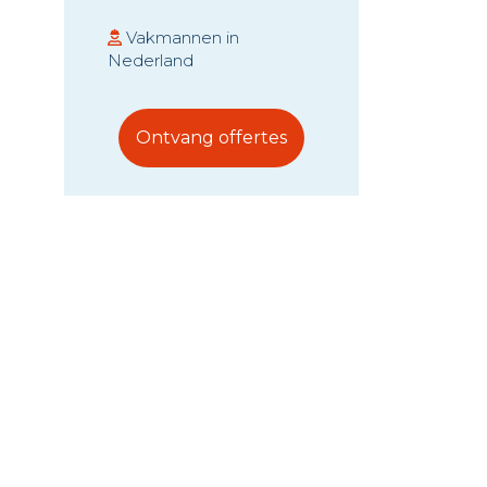
Rendement
thuisbatterij
Vakmannen in
Nederland
Voordelen en
nadelen thuisbatterij
Hoe werkt een
Ontvang offertes
thuisbatterij?