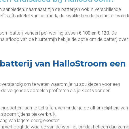
jen aanbieden, daarnaast zijn de batterijen ook in verschillende
 is afhankelijk van het merk, de kwaliteit en de capaciteit van d
om batterij varieert per woning tussen
€ 100 en € 120
. De
 na afloop van de huurtermijn heb je de optie om de batterij over
batterij van HalloStroom een
het verstandig om te weten waarom je nu zou kiezen voor een
n de volgende voordelen profiteren als je kiest voor een
thuisbatterij aan te schaffen, verminder je de afhankelijkheid van
n stroom tijdens piekverbruik.
nlang van lagere energiekosten
erij verhoogt de waarde van de woning, omdat het een duurzam