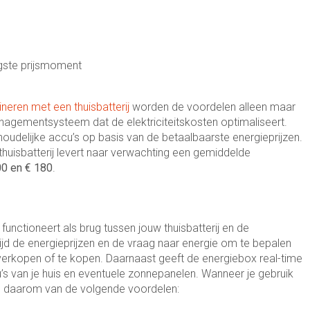
agste prijsmoment
eren met een thuisbatterij
worden de voordelen alleen maar
nagementsysteem dat de elektriciteitskosten optimaliseert.
oudelijke accu’s op basis van de betaalbaarste energieprijzen.
huisbatterij levert naar verwachting een gemiddelde
00 en € 180
.
unctioneert als brug tussen jouw thuisbatterij en de
jd de energieprijzen en de vraag naar energie om te bepalen
 verkopen of te kopen. Daarnaast geeft de energiebox real-time
cu’s van je huis en eventuele zonnepanelen. Wanneer je gebruik
e daarom van de volgende voordelen: