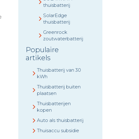
thuisbatterij
SolarEdge
e
thuisbatterij
Greenrock
zoutwaterbatterij
Populaire
artikels
Thuisbatterij van 30
kWh
Thuisbatterij buiten
plaatsen
Thuisbatterijen
kopen
Auto als thuisbatterij
Thuisaccu subsidie
e