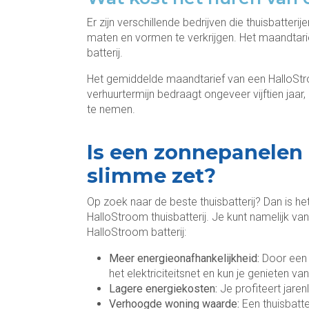
Er zijn verschillende bedrijven die thuisbatteri
maten en vormen te verkrijgen. Het maandtarief
batterij.
Het gemiddelde maandtarief van een HalloStro
verhuurtermijn bedraagt ongeveer vijftien jaar,
te nemen.
Is een zonnepanelen 
slimme zet?
Op zoek naar de beste thuisbatterij? Dan is 
HalloStroom thuisbatterij. Je kunt namelijk va
HalloStroom batterij:
Meer energieonafhankelijkheid:
Door een 
het elektriciteitsnet en kun je genieten va
Lagere energiekosten:
Je profiteert jare
Verhoogde woning waarde:
Een thuisbatt