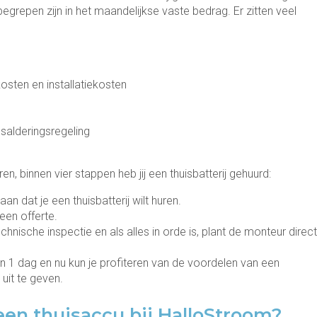
nbegrepen zijn in het maandelijkse vaste bedrag. Er zitten veel
sten en installatiekosten
salderingsregeling
en, binnen vier stappen heb jij een thuisbatterij gehuurd:
aan dat je een thuisbatterij wilt huren.
een offerte.
hnische inspectie en als alles in orde is, plant de monteur direct
nen 1 dag en nu kun je profiteren van de voordelen van een
uit te geven.
een thuisaccu bij HalloStroom?