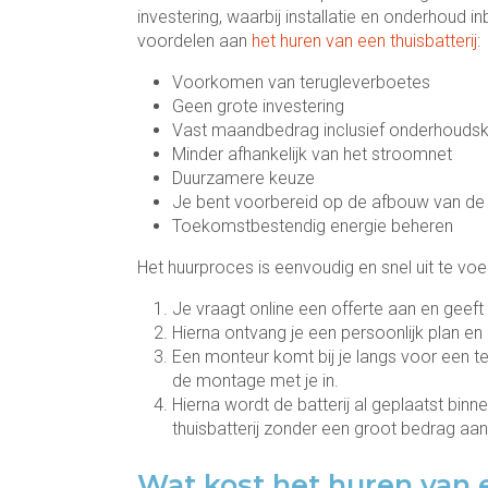
investering, waarbij installatie en onderhoud i
voordelen aan
het huren van een thuisbatterij
:
Voorkomen van terugleverboetes
Geen grote investering
Vast maandbedrag inclusief onderhoudsko
Minder afhankelijk van het stroomnet
Duurzamere keuze
Je bent voorbereid op de afbouw van de 
Toekomstbestendig energie beheren
Het huurproces is eenvoudig en snel uit te voer
Je vraagt ​​online een offerte aan en geeft 
Hierna ontvang je een persoonlijk plan en 
Een monteur komt bij je langs voor een tec
de montage met je in.
Hierna wordt de batterij al geplaatst bin
thuisbatterij zonder een groot bedrag aan 
Wat kost het huren van 