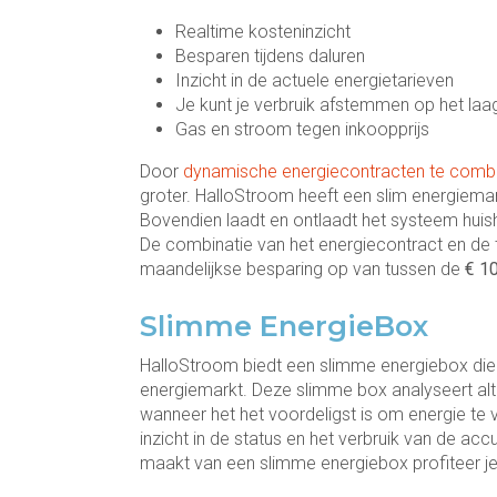
Realtime kosteninzicht
Besparen tijdens daluren
Inzicht in de actuele energietarieven
Je kunt je verbruik afstemmen op het la
Gas en stroom tegen inkoopprijs
Door
dynamische energiecontracten te combin
groter. HalloStroom heeft een slim energiema
Bovendien laadt en ontlaadt het systeem huish
De combinatie van het energiecontract en de t
maandelijkse besparing op van tussen de
€ 1
Slimme EnergieBox
HalloStroom biedt een slimme energiebox die f
energiemarkt. Deze slimme box analyseert alti
wanneer het het voordeligst is om energie te
inzicht in de status en het verbruik van de ac
maakt van een slimme energiebox profiteer j