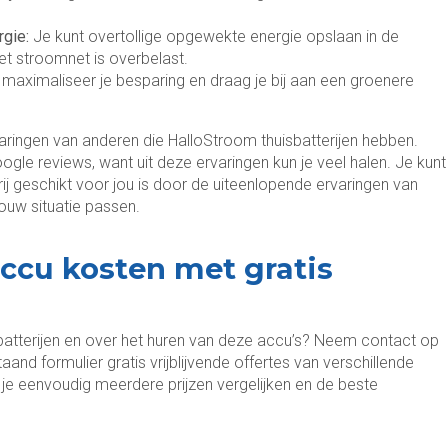
rgie:
Je kunt overtollige opgewekte energie opslaan in de
et stroomnet is overbelast.
j maximaliseer je besparing en draag je bij aan een groenere
varingen van anderen die HalloStroom thuisbatterijen hebben.
oogle reviews, want uit deze ervaringen kun je veel halen. Je kunt
ij geschikt voor jou is door de uiteenlopende ervaringen van
jouw situatie passen.
ccu kosten met gratis
sbatterijen en over het huren van deze accu’s? Neem contact op
nd formulier gratis vrijblijvende offertes van verschillende
 je eenvoudig meerdere prijzen vergelijken en de beste