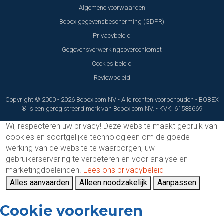
Algemene voorwaarden
Bobex gegevensbescherming (GDPR)
Privacybeleid
Gegevensverwerkingsovereenkomst
Cookies beleid
Reviewbeleid
Copyright © 2000 - 2026 Bobex.com NV - Alle rechten voorbehouden - BOBEX
® is een geregistreerd merk van Bobex.com NV. - KVK: 61583669
Wij respecteren uw privacy!
Deze website maakt gebruik van
cookies en soortgelijke technologieën om de goede
werking van de website te waarborgen, uw
gebruikerservaring te verbeteren en voor analyse en
marketingdoeleinden.
Lees ons privacybeleid
Alles aanvaarden
Alleen noodzakelijk
Aanpassen
Cookie voorkeuren