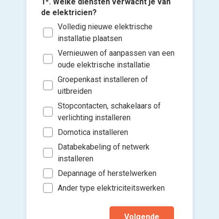
1*. Welke diensten verwacht je van
de elektricien?
2*. In w
Volledig nieuwe elektrische
elektric
installatie plaatsen
Voll
Vernieuwen of aanpassen van een
3*. Wann
Keu
oude elektrische installatie
met de e
Voeg fot
Bad
Groepenkast installeren of
Zo s
(Optione
uitbreiden
Leef
Binn
Stopcontacten, schakelaars of
Sla
Kies 
Binn
verlichting installeren
of v
Wer
Gee
Domotica installeren
h
Gang
Ik wen
Databekabeling of netwerk
Zold
mijn a
installeren
And
(sterk
Depannage of herstelwerken
Ander type elektriciteitswerken
Volgende