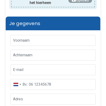
Upload
het hierheen
Je gegevens