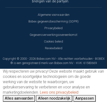
brengen van de partijen.
Algemene voorwaarden
Bobex gegevensbescherming (GDPR)
Privacybeleid
Gegevensverwerkingsovereenkomst
Cookies beleid
Reviewbeleid
Copyright © 2000 - 2026 Bobex.com NV - Alle rechten voorbehouden - BOBEX
® is een geregistreerd merk van Bobex.com NV. - KVK: 61583669
Wij respecteren uw privacy!
Deze website maakt gebruik van
cookies en soortgelijke technologieën om de goede
werking van de website te waarborgen, uw
gebruikerservaring te verbeteren en voor analyse en
marketingdoeleinden.
Lees ons privacybeleid
Alles aanvaarden
Alleen noodzakelijk
Aanpassen