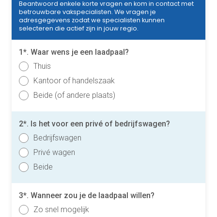
Beantwoord enkele korte vragen en kom in contact met
betrouwbare vakspecialisten. We vragen je
adresgegevens zodat we specialisten kunnen
selecteren die actief zijn in jouw regio.
1*. Waar wens je een laadpaal?
Thuis
Kantoor of handelszaak
Beide (of andere plaats)
2*. Is het voor een privé of bedrijfswagen?
Bedrijfswagen
Privé wagen
Beide
3*. Wanneer zou je de laadpaal willen?
Zo snel mogelijk