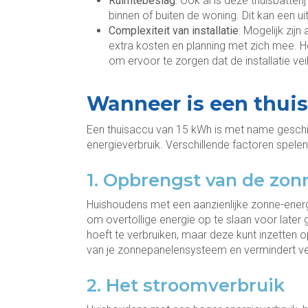
Ruimtebeslag
: Ook al is deze thuisbatter
binnen of buiten de woning. Dit kan een u
Complexiteit van installatie
: Mogelijk zijn
extra kosten en planning met zich mee. Het
om ervoor te zorgen dat de installatie veil
Wanneer is een thui
Een thuisaccu van 15 kWh is met name gesch
energieverbruik. Verschillende factoren spelen h
1. Opbrengst van de zo
Huishoudens met een aanzienlijke zonne-energi
om overtollige energie op te slaan voor later 
hoeft te verbruiken, maar deze kunt inzetten o
van je zonnepanelensysteem en vermindert ve
2. Het stroomverbruik