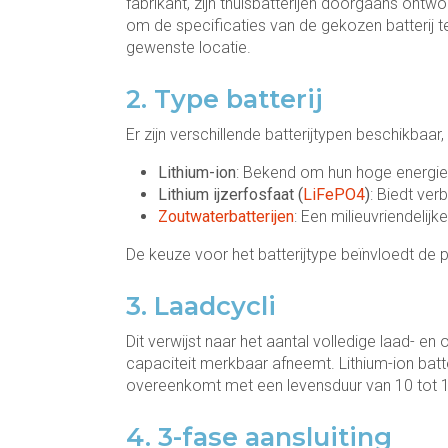
fabrikant, zijn thuisbatterijen doorgaans ont
om de specificaties van de gekozen batterij 
gewenste locatie.
2. Type batterij
Er zijn verschillende batterijtypen beschikbaar
Lithium-ion
: Bekend om hun hoge energied
Lithium ijzerfosfaat (
LiFePO4
)
: Biedt ver
Zoutwaterbatterijen
: Een milieuvriendelij
De keuze voor het batterijtype beïnvloedt de pr
3. Laadcycli
Dit verwijst naar het aantal volledige laad- e
capaciteit merkbaar afneemt. Lithium-ion bat
overeenkomt met een levensduur van 10 tot 15 
4. 3-fase aansluiting