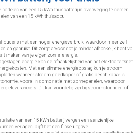
e nadelen van een 15 kWh thuisbatterij in overweging te nemen.
adelen van een 15 kWh thuisaccu.
ishoudens met een hoger energieverbruik, waardoor meer zelf
en gebruikt. Dit zorgt ervoor dat je minder afhankelijk bent va
 kunt maken van je eigen zonne-energie.
pgeslagen energie kan de afhankelijkheid van het elektriciteitsnet
energiekosten. Met een slimme energieopslag kun je stroom
 opladen wanneer stroom goedkoper of gratis beschikbaar is.
utonomie, vooral in combinatie met zonnepanelen, waardoor
ergieleveranciers. Dit kan voordelig zijn bij stroomstoringen of
stallatie van een 15 kWh batterij vergen een aanzienlijke
unnen verlagen, blijft het een flinke uitgave.