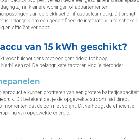
ij compact ontworpen, vereist deze een geschikte installatieplaat
itdaging zijn in kleinere woningen of appartementen.
 aanpassingen aan de elektrische infrastructuur nodig. Dit brengt
 is belangrijk om een gecertificeerde installateur in te schakele
ig en efficiënt verloopt.
saccu van 15 kWh geschikt?
ikt voor huishoudens met een gemiddeld tot hoog
ierbij een rol. De belangrijkste factoren vind je hieronder.
nnepanelen
eproductie kunnen profiteren van een grotere batterijcapaciteit
gebruik. Dit betekent dat je de opgewekte stroom niet direct
p momenten dat de zon niet schijnt. Dit verhoogt de efficiëntie
rspilling van opgewekte energie.