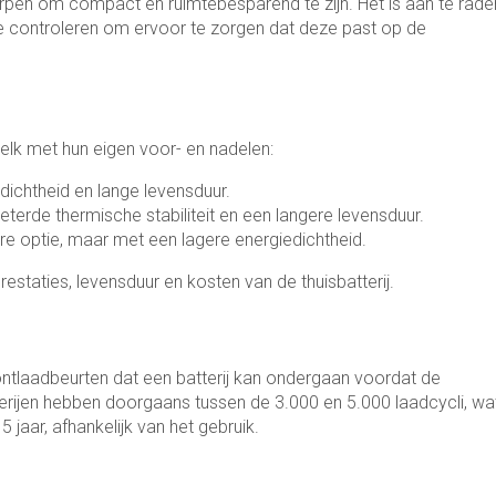
worpen om compact en ruimtebesparend te zijn. Het is aan te rade
te controleren om ervoor te zorgen dat deze past op de
, elk met hun eigen voor- en nadelen:
ichtheid en lange levensduur.
beterde thermische stabiliteit en een langere levensduur.
kere optie, maar met een lagere energiedichtheid.
estaties, levensduur en kosten van de thuisbatterij.
n ontlaadbeurten dat een batterij kan ondergaan voordat de
terijen hebben doorgaans tussen de 3.000 en 5.000 laadcycli, wa
jaar, afhankelijk van het gebruik.