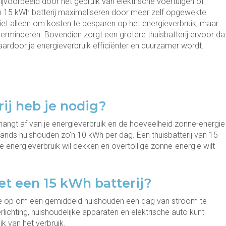
jvoorbeeld door het gebruik van elektrische voertuigen of
15 kWh batterij maximaliseren door meer zelf opgewekte
 niet alleen om kosten te besparen op het energieverbruik, maar
 verminderen. Bovendien zorgt een grotere thuisbatterij ervoor da
rdoor je energieverbruik efficiënter en duurzamer wordt.
ij heb je nodig?
 hangt af van je energieverbruik en de hoeveelheid zonne-energie
ands huishouden zo’n 10 kWh per dag. Een thuisbatterij van 15
je energieverbruik wil dekken en overtollige zonne-energie wilt
t een 15 kWh batterij?
ie op om een gemiddeld huishouden een dag van stroom te
erlichting, huishoudelijke apparaten en elektrische auto kunt
k van het verbruik.