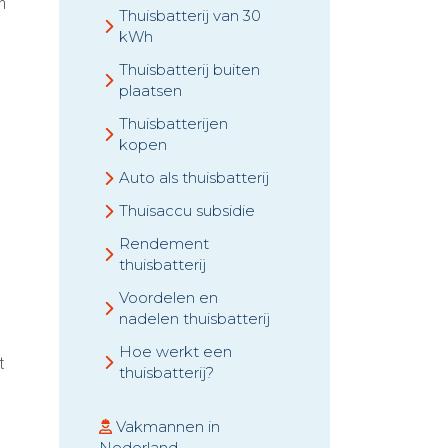
n
Thuisbatterij van 30
kWh
Thuisbatterij buiten
plaatsen
Thuisbatterijen
kopen
Auto als thuisbatterij
Thuisaccu subsidie
Rendement
thuisbatterij
Voordelen en
nadelen thuisbatterij
Hoe werkt een
t
thuisbatterij?
Vakmannen in
Nederland