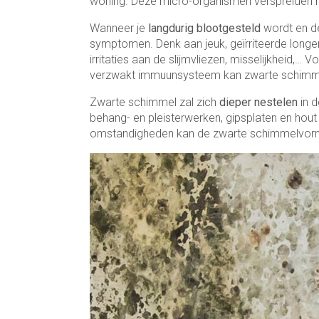
woning. Deze micro-organismen verspreiden m
Wanneer je
langdurig blootgesteld
wordt en de
symptomen. Denk aan jeuk, geïrriteerde longen
irritaties aan de slijmvliezen, misselijkheid,
verzwakt immuunsysteem kan zwarte schimmel 
Zwarte schimmel zal zich
dieper nestelen
in 
behang- en pleisterwerken, gipsplaten en hout
omstandigheden kan de zwarte schimmelvormi