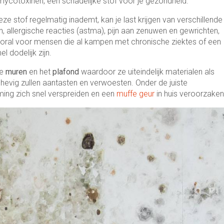
ycotoxinen, een schadelijke stof voor je gezondheid.
ze stof regelmatig inademt, kan je last krijgen van verschillende
, allergische reacties (astma), pijn aan zenuwen en gewrichten,
… Vooral voor mensen die al kampen met chronische ziektes of een
dodelijk zijn.
de
muren
en het
plafond
waardoor ze uiteindelijk materialen als
 hevig zullen aantasten en verwoesten. Onder de juiste
ng zich snel verspreiden en een
muffe geur
in huis veroorzaken