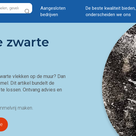
Aangesloten
De beste kwaliteit bieden
bedrijven
onderscheiden we ons
e zwarte
zwarte vlekken op de muur? Dan
mmel.
Dit artikel bundelt de
 te lossen. Ontvang advies en
immelvrij maken.
ie