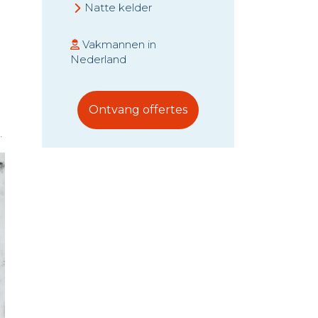
Natte kelder
Opstijgend vocht
Vakmannen in
Muren injecteren
Nederland
Ontvang offertes
.