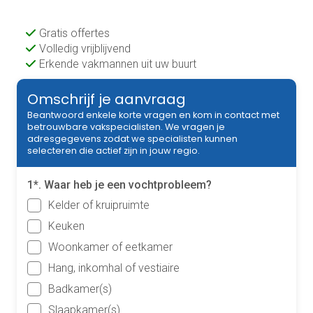
Gratis offertes
Volledig vrijblijvend
Erkende vakmannen uit uw buurt
Omschrijf je aanvraag
Beantwoord enkele korte vragen en kom in contact met
betrouwbare vakspecialisten. We vragen je
adresgegevens zodat we specialisten kunnen
selecteren die actief zijn in jouw regio.
1*. Waar heb je een vochtprobleem?
Kelder of kruipruimte
Keuken
Woonkamer of eetkamer
Hang, inkomhal of vestiaire
Badkamer(s)
Slaapkamer(s)