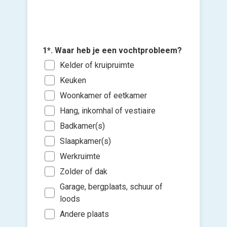
2*. Welk
herkenn
Voch
1*. Waar heb je een vochtprobleem?
muur
vloe
Kelder of kruipruimte
Voch
Keuken
4*. Wann
bove
3*. Bent
Woonkamer of eetkamer
in vochtb
1m5
het geb
Hang, inkomhal of vestiaire
Voeg fot
Zo s
Con
Eige
(Optione
Badkamer(s)
bin
Sch
Huur
Slaapkamer(s)
Binn
toe
Voch
Kies 
Werkruimte
de w
Binn
of v
Voch
h
Zolder of dak
And
Binn
Voch
Ik wen
Garage, bergplaats, schuur of
Lekk
mijn a
loods
(sterk
Door
Andere plaats
buit