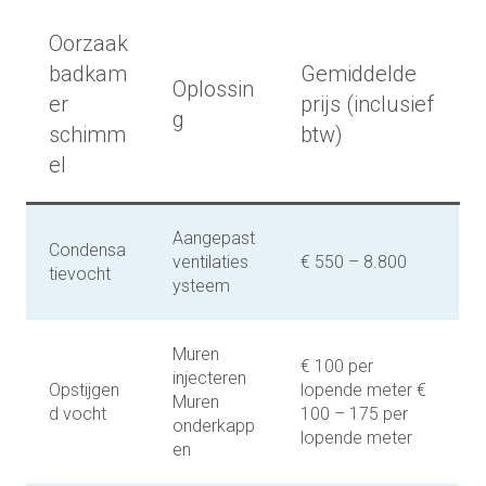
Oorzaak
badkam
Gemiddelde
Oplossin
er
prijs (inclusief
g
schimm
btw)
el
Aangepast
Condensa
ventilaties
€ 550 – 8.800
tievocht
ysteem
Muren
€ 100 per
injecteren
Opstijgen
lopende meter €
Muren
d vocht
100 – 175 per
onderkapp
lopende meter
en