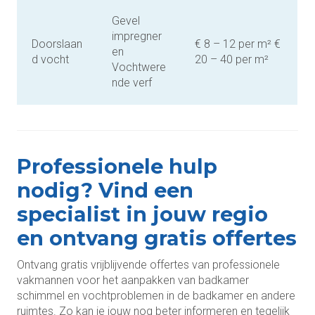
Gevel
impregner
Doorslaan
€ 8 – 12 per m² €
en
d vocht
20 – 40 per m²
Vochtwere
nde verf
Professionele hulp
nodig? Vind een
specialist in jouw regio
en ontvang gratis offertes
Ontvang gratis vrijblijvende offertes van professionele
vakmannen voor het aanpakken van badkamer
schimmel en vochtproblemen in de badkamer en andere
ruimtes. Zo kan je jouw nog beter informeren en tegelijk