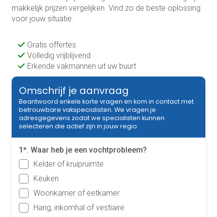
makkelijk prijzen vergelijken. Vind zo de beste oplossing
voor jouw situatie.
Gratis offertes
Volledig vrijblijvend
Erkende vakmannen uit uw buurt
Omschrijf je aanvraag
Beantwoord enkele korte vragen en kom in contact met
betrouwbare vakspecialisten. We vragen je
adresgegevens zodat we specialisten kunnen
selecteren die actief zijn in jouw regio.
1*. Waar heb je een vochtprobleem?
Kelder of kruipruimte
Keuken
Woonkamer of eetkamer
Hang, inkomhal of vestiaire