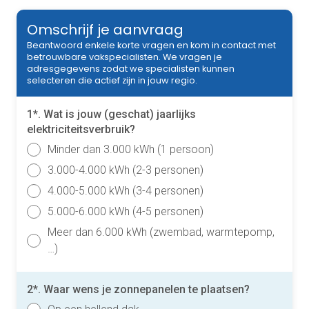
Omschrijf je aanvraag
Beantwoord enkele korte vragen en kom in contact met
betrouwbare vakspecialisten. We vragen je
adresgegevens zodat we specialisten kunnen
selecteren die actief zijn in jouw regio.
1*. Wat is jouw (geschat) jaarlijks
elektriciteitsverbruik?
Minder dan 3.000 kWh (1 persoon)
3.000-4.000 kWh (2-3 personen)
4.000-5.000 kWh (3-4 personen)
5.000-6.000 kWh (4-5 personen)
Meer dan 6.000 kWh (zwembad, warmtepomp,
…)
2*. Waar wens je zonnepanelen te plaatsen?