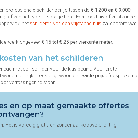
 een professionele schilder ben je tussen de
€ 1.200 en € 3.000
t af van het type huis dat je hebt. Een hoekhuis of vrijstaande
oppervlak, het
schilderen van een vrijstaand huis
zal daarom wat
ilderwerk ongeveer
€ 15 tot € 25 per vierkante meter
.
kosten van het schilderen
erlegd met een schilder voor de klus begint. Voor grote
el wordt namelijk meestal gewoon een
vaste prijs
afgesproken o
oor verrassingen te staan.
vies en op maat gemaakte offertes
ontvangen?
n. Het is volledig gratis en zonder aankoopverplichting!