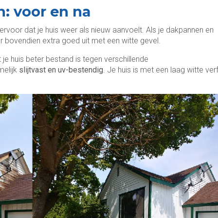
n: voor en na
 ervoor dat je huis weer als nieuw aanvoelt. Als je dakpannen en
r bovendien extra goed uit met een witte gevel.
 je huis beter bestand is tegen verschillende
melijk
slijtvast en uv-bestendig
. Je huis is met een laag witte ver