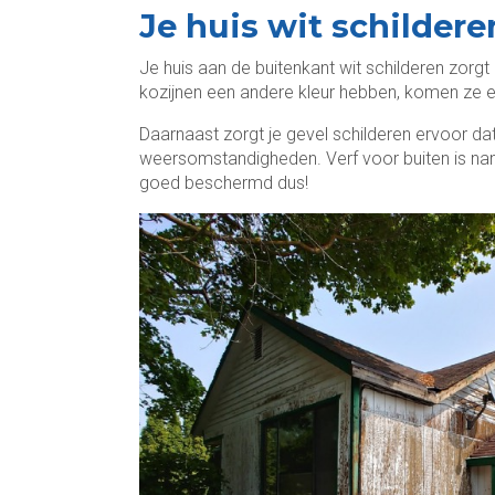
Je huis wit schildere
Je huis aan de buitenkant wit schilderen zorgt
kozijnen een andere kleur hebben, komen ze e
Daarnaast zorgt je gevel schilderen ervoor dat
weersomstandigheden. Verf voor buiten is na
goed beschermd dus!