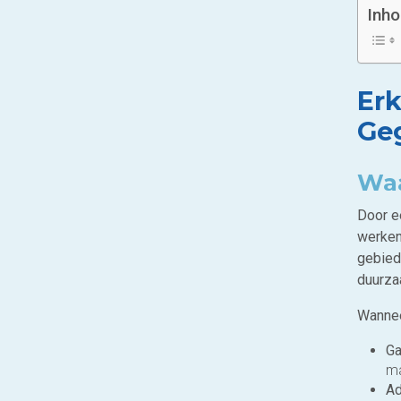
Inh
Erk
Ge
Waa
Door ee
werken
gebied 
duurza
Wanneer
Ga
ma
Ad