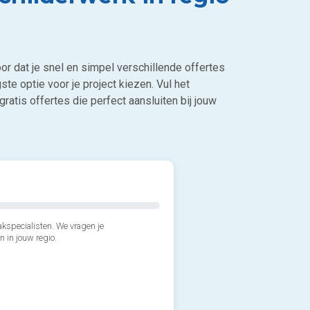
or dat je snel en simpel verschillende offertes
gste optie voor je project kiezen. Vul het
ratis offertes die perfect aansluiten bij jouw
kspecialisten. We vragen je
n in jouw regio.
2*. Welke ruimte(s) wil je l
Een kleine ruimte (bv: ba
3*. Wanneer zou je van star
Een grote ruimte (bv: wo