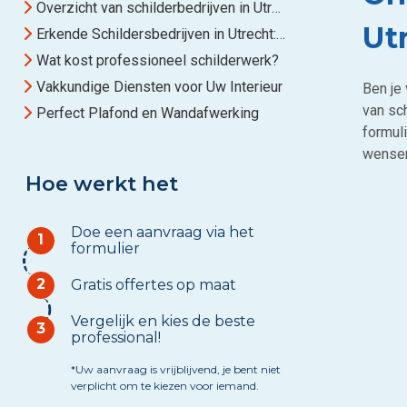
Overzicht van schilderbedrijven in Utrecht en omstreken
Ut
Erkende Schildersbedrijven in Utrecht: Kwaliteit Gegarandeerd
Wat kost professioneel schilderwerk?
Vakkundige Diensten voor Uw Interieur
Ben je 
van sch
Perfect Plafond en Wandafwerking
formuli
wense
Hoe werkt het
Doe een aanvraag via het
1
formulier
2
Gratis offertes op maat
Vergelijk en kies de beste
3
professional!
*Uw aanvraag is vrijblijvend, je bent niet
verplicht om te kiezen voor iemand.