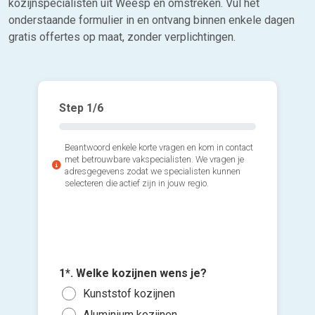
kozijnspecialisten uit Weesp en omstreken. Vul het
onderstaande formulier in en ontvang binnen enkele dagen
gratis offertes op maat, zonder verplichtingen.
Step
1
/6
Beantwoord enkele korte vragen en kom in contact
met betrouwbare vakspecialisten. We vragen je
adresgegevens zodat we specialisten kunnen
selecteren die actief zijn in jouw regio.
2*. Hoev
3*. Wann
plaatsen
1*. Welke kozijnen wens je?
plaatse
Voeg fot
1 of
Kunststof kozijnen
Zo s
(Optione
3 of
Aluminium kozijnen