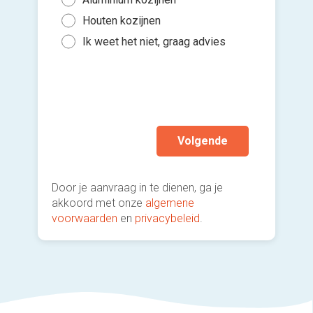
Binn
5 to
Houten kozijnen
Kies 
Binn
of v
10 t
Ik weet het niet, graag advies
Gee
h
Mee
Ik wen
mijn a
(sterk
Volgende
Door je aanvraag in te dienen, ga je
akkoord met onze
algemene
voorwaarden
en
privacybeleid
.