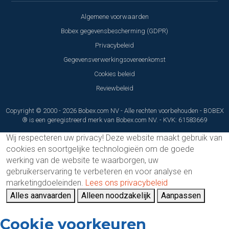
Algemene voorwaarden
Bobex gegevensbescherming (GDPR)
Privacybeleid
Gegevensverwerkingsovereenkomst
Cookies beleid
Reviewbeleid
Copyright © 2000 - 2026 Bobex.com NV - Alle rechten voorbehouden - BOBEX
® is een geregistreerd merk van Bobex.com NV. - KVK: 61583669
Wij respecteren uw privacy!
Deze website maakt gebruik van
cookies en soortgelijke technologieën om de goede
werking van de website te waarborgen, uw
gebruikerservaring te verbeteren en voor analyse en
marketingdoeleinden.
Lees ons privacybeleid
Alles aanvaarden
Alleen noodzakelijk
Aanpassen
Cookie voorkeuren