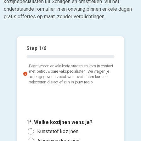
kozijnspecialisten uit Schagen en omstreken. Vul het
onderstaande formulier in en ontvang binnen enkele dagen
gratis offertes op maat, zonder verplichtingen.
Step
1
/6
Beantwoord enkele korte vragen en kom in contact
met betrouwbare vakspecialisten. We vragen je
adresgegevens zodat we specialisten kunnen
selecteren die actief zijn in jouw regio.
2*. Hoev
3*. Wann
plaatsen
1*. Welke kozijnen wens je?
plaatse
Voeg fot
1 of
Kunststof kozijnen
Zo s
(Optione
3 of
Aluminium kozijnen