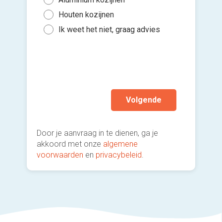
Binn
5 to
Houten kozijnen
Kies 
Binn
of v
10 t
Ik weet het niet, graag advies
Gee
h
Mee
Ik wen
mijn a
(sterk
Volgende
Door je aanvraag in te dienen, ga je
akkoord met onze
algemene
voorwaarden
en
privacybeleid
.