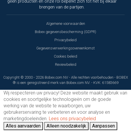
geen producten en onze rol beperkt zich tot het bij elkaar
brengen van de partijen.
Algemene voorwaarden
Bobex gegevensbescherming (GDPR)
Privacybeleid
Gegevensverwerkingsovereenkomst
Cookies beleid
Reviewbeleid
Copyright © 2000 - 2026 Bobex.com NV - Alle rechten voorbehouden - BOBEX
® is een geregistreerd merk van Bobex.com NV. - KVK: 61583669
Wij respecteren uw privacy!
Deze website maakt gebruik van
cookies en soortgelijke technologieën om de goede
werking van de website te waarborgen, uw
gebruikerservaring te verbeteren en voor analyse en
marketingdoeleinden.
Lees ons privacybeleid
Alles aanvaarden
Alleen noodzakelijk
Aanpassen