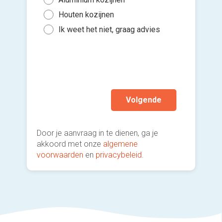
Binn
5 to
Houten kozijnen
Kies 
Binn
of v
10 t
Ik weet het niet, graag advies
Gee
h
Mee
Ik wen
mijn a
(sterk
Volgende
Door je aanvraag in te dienen, ga je
akkoord met onze
algemene
voorwaarden
en
privacybeleid
.