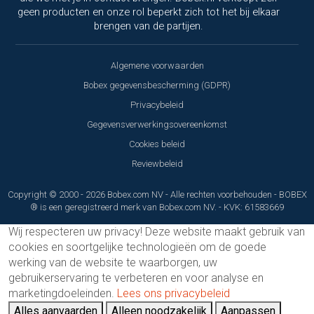
geen producten en onze rol beperkt zich tot het bij elkaar
brengen van de partijen.
Algemene voorwaarden
Bobex gegevensbescherming (GDPR)
Privacybeleid
Gegevensverwerkingsovereenkomst
Cookies beleid
Reviewbeleid
Copyright © 2000 - 2026 Bobex.com NV - Alle rechten voorbehouden - BOBEX
® is een geregistreerd merk van Bobex.com NV. - KVK: 61583669
Wij respecteren uw privacy!
Deze website maakt gebruik van
cookies en soortgelijke technologieën om de goede
werking van de website te waarborgen, uw
gebruikerservaring te verbeteren en voor analyse en
marketingdoeleinden.
Lees ons privacybeleid
Alles aanvaarden
Alleen noodzakelijk
Aanpassen