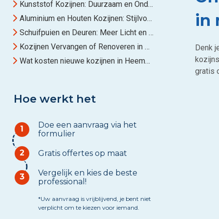
Kunststof Kozijnen: Duurzaam en Onderhoudsvriendelijk
in
Aluminium en Houten Kozijnen: Stijlvolle Alternatieven
Schuifpuien en Deuren: Meer Licht en Ruimte
Kozijnen Vervangen of Renoveren in Heemskerk
Denk j
kozijn
Wat kosten nieuwe kozijnen in Heemskerk?
gratis 
Hoe werkt het
Doe een aanvraag via het
1
formulier
2
Gratis offertes op maat
Vergelijk en kies de beste
3
professional!
*Uw aanvraag is vrijblijvend, je bent niet
verplicht om te kiezen voor iemand.