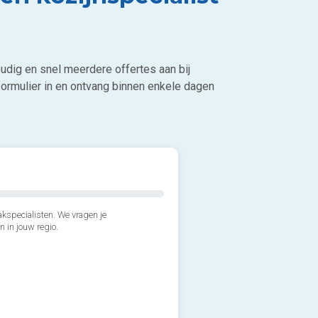
udig en snel meerdere offertes aan bij
ormulier in en ontvang binnen enkele dagen
kspecialisten. We vragen je
n in jouw regio.
2*. Hoeveel kozijnen wens j
3*. Wanneer wil je de kozijn
1 of 2
Zo snel mogelijk, binnen