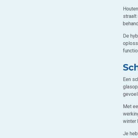
Houten
straalt
behand
De hyb
oploss
functio
Sch
Een sc
glasop
gevoel 
Met ee
werking
winter 
Je hebt