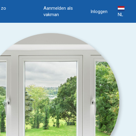
, zo
Aanmelden als
Inloggen
vakman
NL