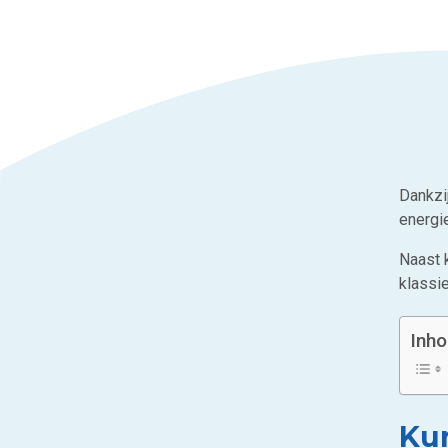
Dankzi
energi
Naast 
klassie
Inh
Ku