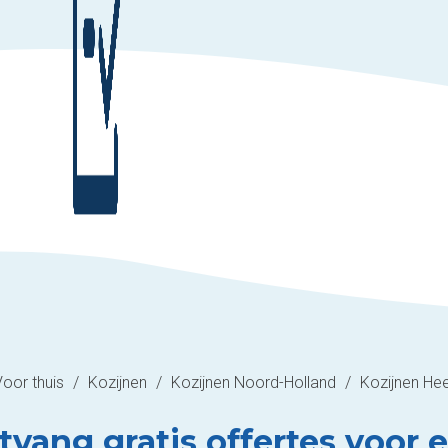
Voor thuis
/
Kozijnen
/
Kozijnen Noord-Holland
/
Kozijnen He
tvang gratis offertes voor e