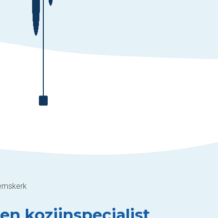
emskerk
en kozijnspecialist