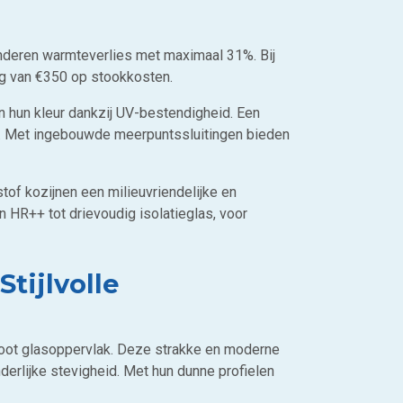
nderen warmteverlies met maximaal 31%. Bij
ing van €350 op stookkosten.
n hun kleur dankzij UV-bestendigheid. Een
e. Met ingebouwde meerpuntssluitingen bieden
tof kozijnen een milieuvriendelijke en
n HR++ tot drievoudig isolatieglas, voor
tijlvolle
root glasoppervlak. Deze strakke en moderne
nderlijke stevigheid. Met hun dunne profielen