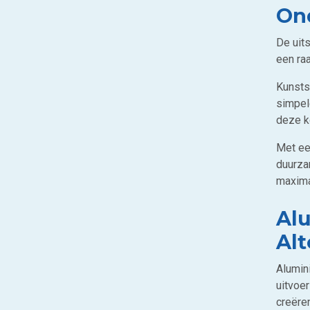
On
De uit
een ra
Kunsts
simpel
deze k
Met ee
duurza
maxima
Alu
Alt
Alumin
uitvoer
creëren