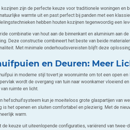
 kozijnen zijn de perfecte keuze voor traditionele woningen en 
 natuurlijke warmte uit en past perfect bij panden met een klassie
elingstechnieken hebben houten kozijnen tegenwoordig een leven
ride combinatie van hout aan de binnenkant en aluminium aan de b
ing. Deze constructie combineert het beste van beide materialen 
naliteit. Met minimale onderhoudsvereisten blijft deze oplossing 
uifpuien en Deuren: Meer Li
huifpui in moderne stijl tovert je woonruimte om tot een open en
pervlak wordt de overgang van tuin naar woonkamer vloeiend en n
van ruimte en licht.
n hefschuifsysteem kun je moeiteloos grote glaspartijen van we
 is het openen en sluiten comfortabel en plezierig. Met de nieuw
heerlijk warm.
 de keuze uit uiteenlopende configuraties, variërend van twee-de