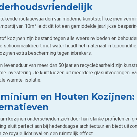
derhoudsvriendelijk
stekende isolatiewaarden van moderne kunststof kozijnen vermi
ampartij van 10m² leidt dit tot een gemiddelde jaarlijkse bespar
tof kozijnen zijn bestand tegen alle weersinvloeden en behoude
e schoonmaakbeurt met water houdt het materiaal in topconditi
ozijnen extra bescherming tegen inbrekers.
n levensduur van meer dan 50 jaar en recyclebaarheid zijn kunsts
me investering. Je kunt kiezen uit meerdere glasuitvoeringen, va
le warmte-isolatie.
minium en Houten Kozijnen: S
ernatieven
ium kozijnen onderscheiden zich door hun slanke profielen en g
ing sluit perfect aan bij hedendaagse architectuur en biedt uitzo
 ze royale lichtinval en een ruimtelijk effect.