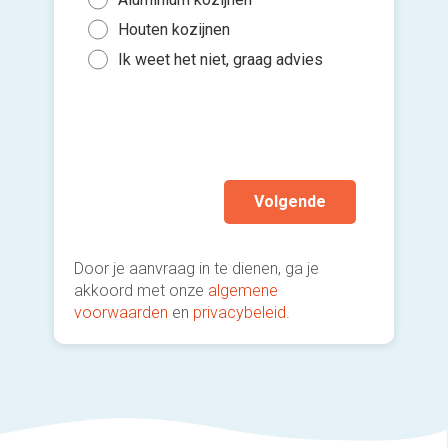
Binn
5 to
Houten kozijnen
Kies 
Binn
of v
10 t
Ik weet het niet, graag advies
Gee
h
Mee
Ik wen
mijn a
(sterk
Volgende
Door je aanvraag in te dienen, ga je
akkoord met onze
algemene
voorwaarden
en
privacybeleid
.