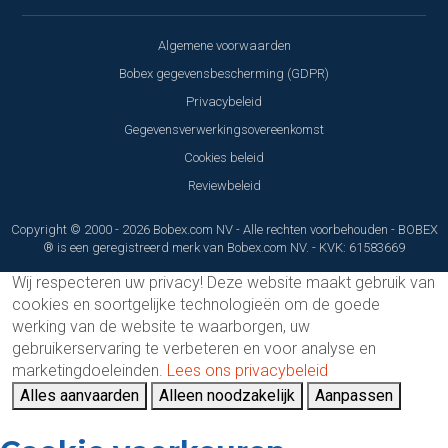
Algemene voorwaarden
Bobex gegevensbescherming (GDPR)
Privacybeleid
Gegevensverwerkingsovereenkomst
Cookies beleid
Reviewbeleid
Copyright © 2000 - 2026 Bobex.com NV - Alle rechten voorbehouden - BOBEX
® is een geregistreerd merk van Bobex.com NV. - KVK: 61583669
Wij respecteren uw privacy!
Deze website maakt gebruik van
cookies en soortgelijke technologieën om de goede
werking van de website te waarborgen, uw
gebruikerservaring te verbeteren en voor analyse en
marketingdoeleinden.
Lees ons privacybeleid
Alles aanvaarden
Alleen noodzakelijk
Aanpassen