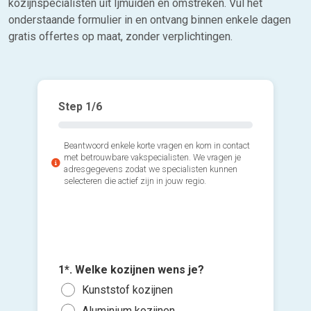
kozijnspecialisten uit Ijmuiden en omstreken. Vul het
onderstaande formulier in en ontvang binnen enkele dagen
gratis offertes op maat, zonder verplichtingen.
Step
1
/6
Beantwoord enkele korte vragen en kom in contact
met betrouwbare vakspecialisten. We vragen je
adresgegevens zodat we specialisten kunnen
selecteren die actief zijn in jouw regio.
2*. Hoev
3*. Wann
plaatsen
1*. Welke kozijnen wens je?
plaatse
Voeg fot
1 of
Kunststof kozijnen
Zo s
(Optione
3 of
Aluminium kozijnen