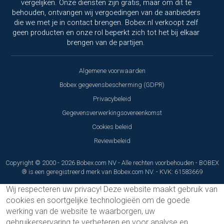
vergelijken. Onze diensten zijn gratis, maar om dit te
behouden, ontvangen wij vergoedingen van de aanbieders
die we met je in contact brengen. Bobex.nl verkoopt zelf
geen producten en onze rol beperkt zich tot het bij elkaar
brengen van de partijen.
Algemene voorwaarden
Bobex gegevensbescherming (GDPR)
Privacybeleid
Gegevensverwerkingsovereenkomst
Cookies beleid
Reviewbeleid
Copyright © 2000 - 2026 Bobex.com NV - Alle rechten voorbehouden - BOBEX
® is een geregistreerd merk van Bobex.com NV. - KVK: 61583669
Wij respecteren uw privacy!
Deze website maakt gebruik van
cookies en soortgelijke technologieën om de goede
werking van de website te waarborgen, uw
gebruikerservaring te verbeteren en voor analyse en