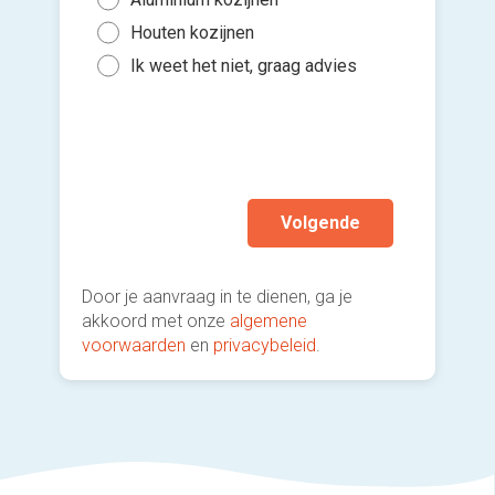
Binn
5 to
Houten kozijnen
Kies 
Binn
of v
10 t
Ik weet het niet, graag advies
Gee
h
Mee
Ik wen
mijn a
(sterk
Volgende
Door je aanvraag in te dienen, ga je
akkoord met onze
algemene
voorwaarden
en
privacybeleid
.