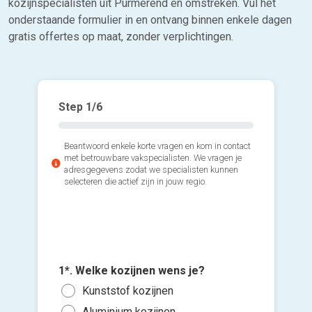
kozijnspecialisten uit Purmerend en omstreken. Vul het
onderstaande formulier in en ontvang binnen enkele dagen
gratis offertes op maat, zonder verplichtingen.
Step
1
/6
Beantwoord enkele korte vragen en kom in contact
met betrouwbare vakspecialisten. We vragen je
adresgegevens zodat we specialisten kunnen
selecteren die actief zijn in jouw regio.
2*. Hoev
3*. Wann
plaatsen
1*. Welke kozijnen wens je?
plaatse
Voeg fot
1 of
Kunststof kozijnen
Zo s
(Optione
3 of
Aluminium kozijnen