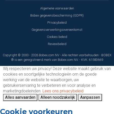
Algemene voorwaarden
Bobex gegevensbescherming (GDPR)
Privacybeleid
Gegevensverwerkingsovereenkomst
Cookies beleid
Reviewbeleid
Copyright © 2000 - 2026 Bobex.com NV - Alle rechten voorbehouden - BOBEX
® is een geregistreerd merk van Bobex.com NV. - KVK: 61583669
Wij respecteren uw privacy!
Deze website maakt gebruik van
cookies en soortgelijke technologieën om de goede
werking van de website te waarborgen, uw
gebruikerservaring te verbeteren en voor analyse en
marketingdoeleinden.
Lees ons privacybeleid
Alles aanvaarden
Alleen noodzakelijk
Aanpassen
Cookie voorkeuren