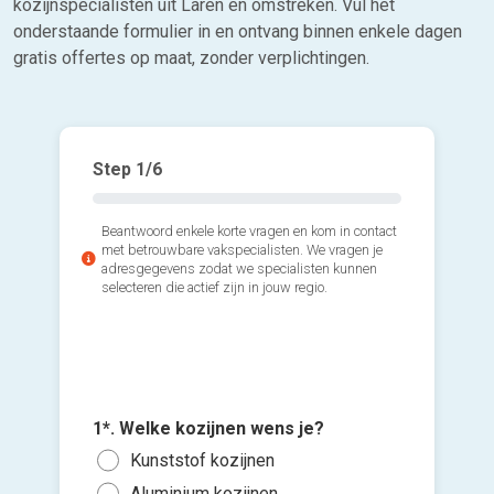
kozijnspecialisten uit Laren en omstreken. Vul het
onderstaande formulier in en ontvang binnen enkele dagen
gratis offertes op maat, zonder verplichtingen.
Step
1
/6
Beantwoord enkele korte vragen en kom in contact
met betrouwbare vakspecialisten. We vragen je
adresgegevens zodat we specialisten kunnen
selecteren die actief zijn in jouw regio.
2*. Hoev
3*. Wann
plaatsen
1*. Welke kozijnen wens je?
plaatse
Voeg fot
1 of
Kunststof kozijnen
Zo s
(Optione
3 of
Aluminium kozijnen