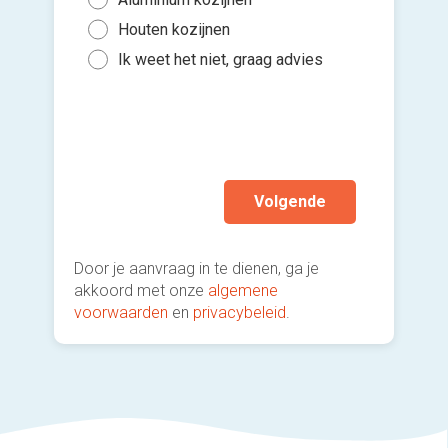
Binn
5 to
Houten kozijnen
Kies 
Binn
of v
10 t
Ik weet het niet, graag advies
Gee
h
Mee
Ik wen
mijn a
(sterk
Volgende
Door je aanvraag in te dienen, ga je
akkoord met onze
algemene
voorwaarden
en
privacybeleid
.