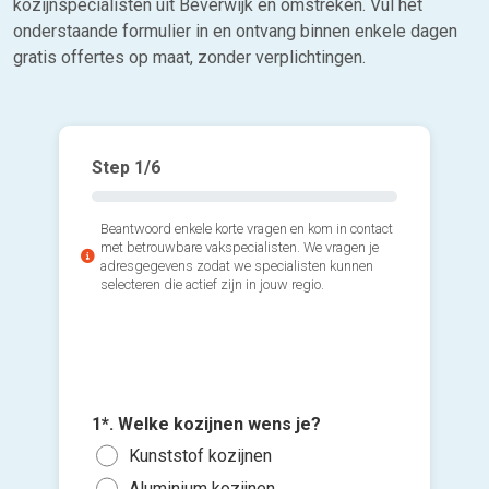
kozijnspecialisten uit Beverwijk en omstreken. Vul het
onderstaande formulier in en ontvang binnen enkele dagen
gratis offertes op maat, zonder verplichtingen.
Step
1
/6
Beantwoord enkele korte vragen en kom in contact
met betrouwbare vakspecialisten. We vragen je
adresgegevens zodat we specialisten kunnen
selecteren die actief zijn in jouw regio.
2*. Hoev
3*. Wann
plaatsen
1*. Welke kozijnen wens je?
plaatse
Voeg fot
1 of
Kunststof kozijnen
Zo s
(Optione
3 of
Aluminium kozijnen