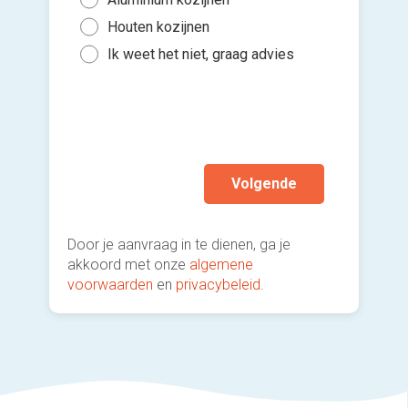
Binn
5 to
Houten kozijnen
Kies 
Binn
of v
10 t
Ik weet het niet, graag advies
Gee
h
Mee
Ik wen
mijn a
(sterk
Volgende
Door je aanvraag in te dienen, ga je
akkoord met onze
algemene
voorwaarden
en
privacybeleid
.