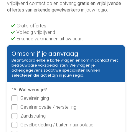
vrijblijvend contact op en ontvang
gratis en vrijblijvende
offertes van erkende gevelwerkers
in jouw regio.
Gratis offertes
Volledig vrijblijvend
Erkende vakmannen uit uw buurt
Omschrijf je aanvraag
Beantwoord enkele korte vragen en kom in contact met
betrouwbare vakspecialisten. We vragen je
adresgegevens zodat we specialisten kunnen
selecteren die actief zijn in jouw regio.
1*. Wat wens je?
Gevelreiniging
Gevelrenovatie / herstelling
Zandstraling
Gevelbekleding / buitenmuurisolatie