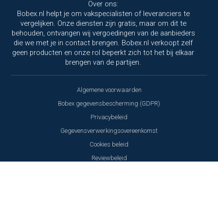
Over ons:
Bobex.nl helpt je om vakspecialisten of leveranciers te
vergelijken. Onze diensten zijn gratis, maar om dit te
behouden, ontvangen wij vergoedingen van de aanbieders
die we met je in contact brengen. Bobex.nl verkoopt zelf
geen producten en onze rol beperkt zich tot het bij elkaar
brengen van de partijen.
Algemene voorwaarden
Bobex gegevensbescherming (GDPR)
Privacybeleid
Gegevensverwerkingsovereenkomst
Cookies beleid
Reviewbeleid
Copyright © 2000 - 2026 Bobex.com NV - Alle rechten voorbehouden - BOBEX
® is een geregistreerd merk van Bobex.com NV. - KVK: 61583669
Wij respecteren uw privacy!
Deze website maakt gebruik van
cookies en soortgelijke technologieën om de goede