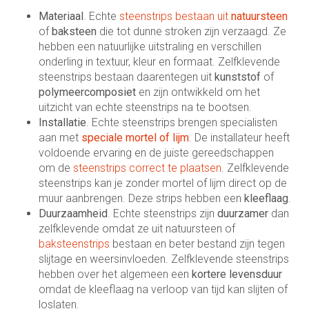
Materiaal
. Echte
steenstrips bestaan uit
natuursteen
of
baksteen
die tot dunne stroken zijn verzaagd. Ze
hebben een natuurlijke uitstraling en verschillen
onderling in textuur, kleur en formaat. Zelfklevende
steenstrips bestaan daarentegen uit
kunststof
of
polymeercomposiet
en zijn ontwikkeld om het
uitzicht van echte steenstrips na te bootsen.
Installatie
. Echte steenstrips brengen specialisten
aan met
speciale mortel of lijm
. De installateur heeft
voldoende ervaring en de juiste gereedschappen
om de
steenstrips correct te plaatsen
. Zelfklevende
steenstrips kan je zonder mortel of lijm direct op de
muur aanbrengen. Deze strips hebben een
kleeflaag
.
Duurzaamheid
. Echte steenstrips zijn
duurzamer
dan
zelfklevende omdat ze uit natuursteen of
baksteenstrips
bestaan en beter bestand zijn tegen
slijtage en weersinvloeden. Zelfklevende steenstrips
hebben over het algemeen een
kortere levensduur
omdat de kleeflaag na verloop van tijd kan slijten of
loslaten.