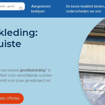
Aangesloten
De beste kwaliteit bieden
bedrijven
onderscheiden we ons
kleding:
uiste
n van nieuwe
gevelbekleding
? In
chten voor verschillende soorten
 vindt voor jouw gevelproject en
atis offertes