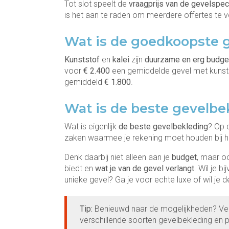
Tot slot speelt de
vraagprijs van de gevelspec
is het aan te raden om meerdere offertes te ve
Wat is de goedkoopste 
Kunststof
en
kalei
zijn
duurzame en erg budget
voor
€ 2.400
een gemiddelde gevel met kunstst
gemiddeld
€ 1.800
.
Wat is de beste gevelbe
Wat is eigenlijk
de beste gevelbekleding
? Op 
zaken waarmee je rekening moet houden bij he
Denk daarbij niet alleen aan je
budget
, maar o
biedt en
wat je van de gevel verlangt
. Wil je 
unieke gevel? Ga je voor echte luxe of wil je 
Tip:
Benieuwd naar de mogelijkheden? Verde
verschillende soorten gevelbekleding en pr