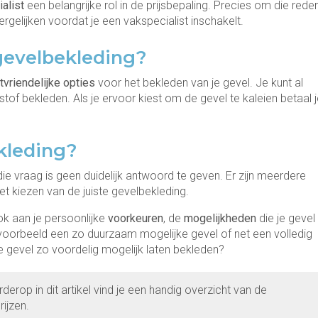
ialist
een belangrijke rol in de prijsbepaling. Precies om die rede
rgelijken voordat je een vakspecialist inschakelt.
gevelbekleding?
vriendelijke opties
voor het bekleden van je gevel. Je kunt al
of bekleden. Als je ervoor kiest om de gevel te kaleien betaal j
kleding?
die vraag is geen duidelijk antwoord te geven. Er zijn meerdere
t kiezen van de juiste gevelbekleding.
ok aan je persoonlijke
voorkeuren
, de
mogelijkheden
die je gevel
bijvoorbeeld een zo duurzaam mogelijke gevel of net een volledig
de gevel zo voordelig mogelijk laten bekleden?
rop in dit artikel vind je een handig overzicht van de
ijzen.