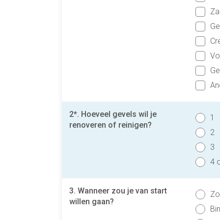
Za
Ge
Cr
Vo
Ge
An
2*. Hoeveel gevels wil je
1
renoveren of reinigen?
2
3
4 
3. Wanneer zou je van start
Zo
willen gaan?
Bi