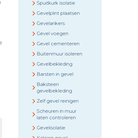
n
Spuitkurk isolatie
Gevelplint plaatsen
Gevelankers
Gevel voegen
e
Gevel cementeren
Buitenmuur isoleren
Gevelbekleding
Barsten in gevel
Baksteen
gevelbekleding
Zelf gevel reinigen
Scheuren in muur
laten controleren
Gevelisolatie
Kaleien gevel