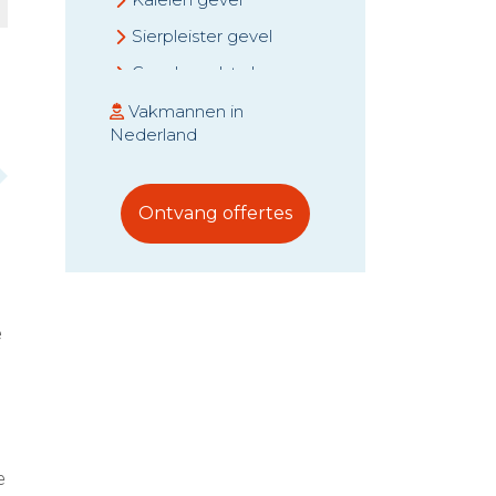
Sierpleister gevel
Gevel zandstralen
Steenstrips
Vakmannen in
Nederland
Prijs gevelreiniging
Ontvang offertes
e
e