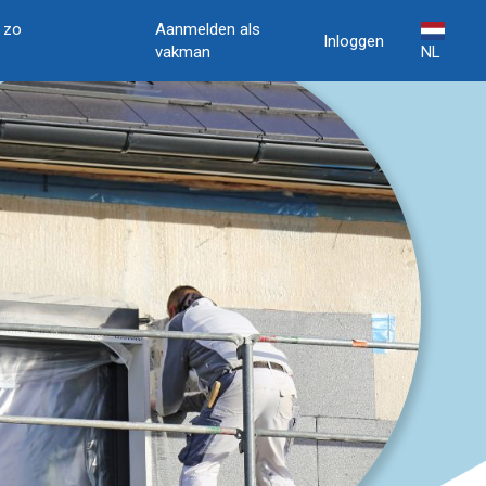
, zo
Aanmelden als
Inloggen
vakman
NL