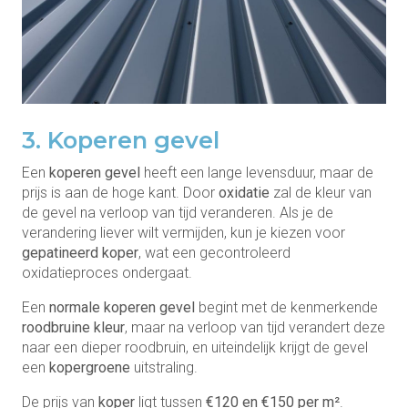
3. Koperen gevel
Een
koperen gevel
heeft een lange levensduur, maar de
prijs is aan de hoge kant. Door
oxidatie
zal de kleur van
de gevel na verloop van tijd veranderen. Als je de
verandering liever wilt vermijden, kun je kiezen voor
gepatineerd koper
, wat een gecontroleerd
oxidatieproces ondergaat.
Een
normale koperen gevel
begint met de kenmerkende
roodbruine kleur
, maar na verloop van tijd verandert deze
naar een dieper roodbruin, en uiteindelijk krijgt de gevel
een
kopergroene
uitstraling.
De prijs van
koper
ligt tussen
€120 en €150 per m²
.