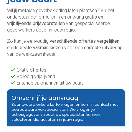
Wil jij metalen gevelbekleding laten plaatsen? Vul het
onderstaande formulier in en ontvang
gratis en
vrijblijvende prijsvoorstellen
van gespecialiseerde
gevelwerkers actief in jouw regio.
Zo kun je eenvoudig
verschillende offertes vergelijken
en de
beste vakman
kiezen voor een
correcte uitvoering
van de werkzaamheden.
Gratis offertes
Volledig vrijblijvend
Erkende vakmannen uit uw buurt
Omschrijf je aanvraag
Beantwoord enkele korte vragen en kom in contact met
betrouwbare vakspecialisten. We vragen je
adresgegevens zodat we specialisten kunnen
selecteren die actief zijn in jouw regio.