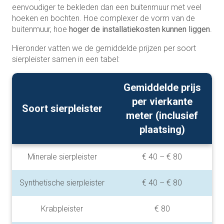
eenvoudiger te bekleden dan een buitenmuur met veel
hoeken en bochten. Hoe complexer de vorm van de
buitenmuur, hoe
hoger de installatiekosten kunnen liggen
.
Hieronder vatten we de gemiddelde prijzen per soort
sierpleister samen in een tabel:
Gemiddelde prijs
per vierkante
Soort sierpleister
meter (inclusief
plaatsing)
Minerale sierpleister
€ 40 – € 80
Synthetische sierpleister
€ 40 – € 80
Krabpleister
€ 80