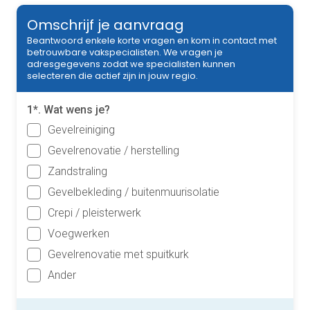
Omschrijf je aanvraag
Beantwoord enkele korte vragen en kom in contact met
betrouwbare vakspecialisten. We vragen je
adresgegevens zodat we specialisten kunnen
selecteren die actief zijn in jouw regio.
1*. Wat wens je?
Gevelreiniging
Gevelrenovatie / herstelling
Zandstraling
Gevelbekleding / buitenmuurisolatie
Crepi / pleisterwerk
Voegwerken
Gevelrenovatie met spuitkurk
Ander