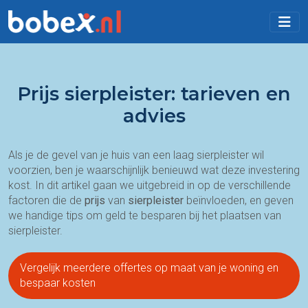
Prijs sierpleister: tarieven en
advies
Als je de gevel van je huis van een laag sierpleister wil
voorzien, ben je waarschijnlijk benieuwd wat deze investering
kost. In dit artikel gaan we uitgebreid in op de verschillende
factoren die de
prijs
van
sierpleister
beïnvloeden, en geven
we handige tips om geld te besparen bij het plaatsen van
sierpleister.
Vergelijk meerdere offertes op maat van je woning en
bespaar kosten