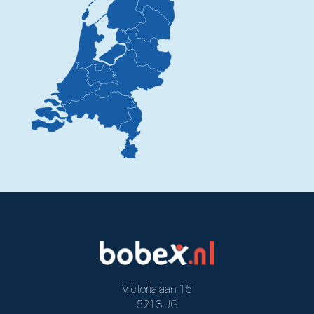
Victorialaan 15
5213 JG