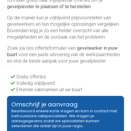
formulier gratis naar vrijblijvende offertes om je
gevelpleister te plaatsen of te herstellen
.
Op die manier kun je vrijblijvend prijsvoorstellen van
gevelwerkers en hun mogelijke oplossingen vergelijken.
Bovendien krijg je zo een helder overzicht van alle
mogelijkheden en de oorzaak van het probleem.
Zoek via ons offerteformulier een
gevelwerker in jouw
buurt
voor een juiste uitvoering van de werkzaamheden
en vind de beste aanpak voor jouw gevelpleister.
Gratis offertes
Volledig vrijblijvend
Erkende vakmannen uit uw buurt
Omschrijf je aanvraag
Beantwoord enkele korte vragen en kom in contact met
betrouwbare vakspecialisten. We vragen je
adresgegevens zodat we specialisten kunnen
selecteren die actief zijn in jouw regio.