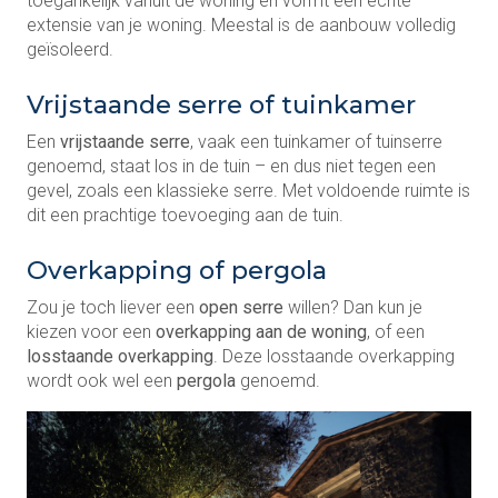
toegankelijk vanuit de woning en vormt een echte
extensie van je woning. Meestal is de aanbouw volledig
geïsoleerd.
Vrijstaande serre of tuinkamer
Een
vrijstaande serre
, vaak een tuinkamer of tuinserre
genoemd, staat los in de tuin – en dus niet tegen een
gevel, zoals een klassieke serre. Met voldoende ruimte is
dit een prachtige toevoeging aan de tuin.
Overkapping of pergola
Zou je toch liever een
open serre
willen? Dan kun je
kiezen voor een
overkapping
aan de woning
, of een
losstaande overkapping
. Deze losstaande overkapping
wordt ook wel een
pergola
genoemd.