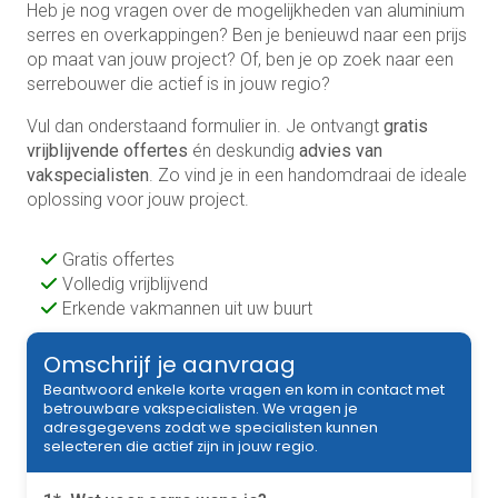
Heb je nog vragen over de mogelijkheden van aluminium
serres en overkappingen? Ben je benieuwd naar een prijs
op maat van jouw project? Of, ben je op zoek naar een
serrebouwer die actief is in jouw regio?
Vul dan onderstaand formulier in. Je ontvangt
gratis
vrijblijvende offertes
én deskundig
advies van
vakspecialisten
. Zo vind je in een handomdraai de ideale
oplossing voor jouw project.
Gratis offertes
Volledig vrijblijvend
Erkende vakmannen uit uw buurt
Omschrijf je aanvraag
Beantwoord enkele korte vragen en kom in contact met
betrouwbare vakspecialisten. We vragen je
adresgegevens zodat we specialisten kunnen
selecteren die actief zijn in jouw regio.