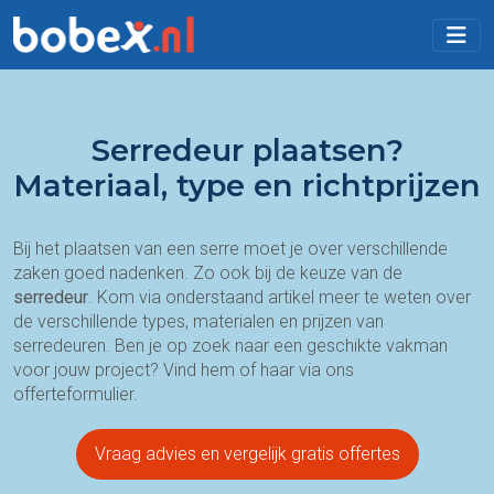
Serredeur plaatsen?
Materiaal, type en richtprijzen
Bij het plaatsen van een serre moet je over verschillende
zaken goed nadenken. Zo ook bij de keuze van de
serredeur
. Kom via onderstaand artikel meer te weten over
de verschillende types, materialen en prijzen van
serredeuren. Ben je op zoek naar een geschikte vakman
voor jouw project? Vind hem of haar via ons
offerteformulier.
Vraag advies en vergelijk gratis offertes