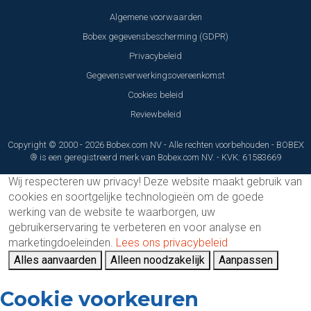
Algemene voorwaarden
Bobex gegevensbescherming (GDPR)
Privacybeleid
Gegevensverwerkingsovereenkomst
Cookies beleid
Reviewbeleid
Copyright © 2000 - 2026 Bobex.com NV - Alle rechten voorbehouden - BOBEX
® is een geregistreerd merk van Bobex.com NV. - KVK: 61583669
Wij respecteren uw privacy!
Deze website maakt gebruik van
cookies en soortgelijke technologieën om de goede
werking van de website te waarborgen, uw
gebruikerservaring te verbeteren en voor analyse en
marketingdoeleinden.
Lees ons privacybeleid
Alles aanvaarden
Alleen noodzakelijk
Aanpassen
Cookie voorkeuren