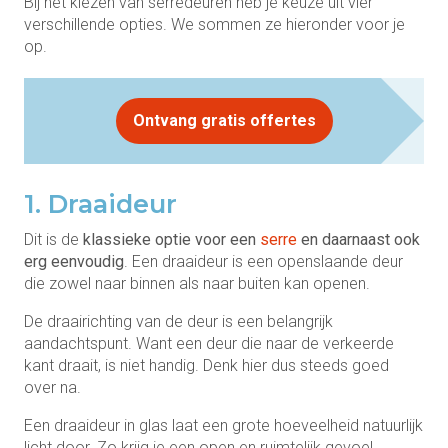
Bij het kiezen van serredeuren heb je keuze uit vier
verschillende opties. We sommen ze hieronder voor je
op.
Ontvang gratis offertes
1. Draaideur
Dit is de
klassieke optie voor een
serre
en daarnaast ook
erg eenvoudig
. Een draaideur is een openslaande deur
die zowel naar binnen als naar buiten kan openen.
De draairichting van de deur is een belangrijk
aandachtspunt. Want een deur die naar de verkeerde
kant draait, is niet handig. Denk hier dus steeds goed
over na.
Een draaideur in glas laat een grote hoeveelheid natuurlijk
licht door. Zo krijg je een open en ruimtelijk gevoel.