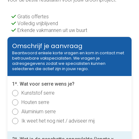
Gratis offertes
Volledig vrijblijvend
Erkende vakmannen uit uw buurt
Omschrijf je aanvraag
Beantwoord enkele korte vragen en kom in contact met
betrouwbare vakspecialisten. We vragen je
adresgegevens zodat we specialisten kunnen
selecteren die actief zijn in jouw regio.
1*. Wat voor serre wens je?
Kunststof serre
Houten serre
Aluminium serre
Ik weet het nog niet / adviseer mij