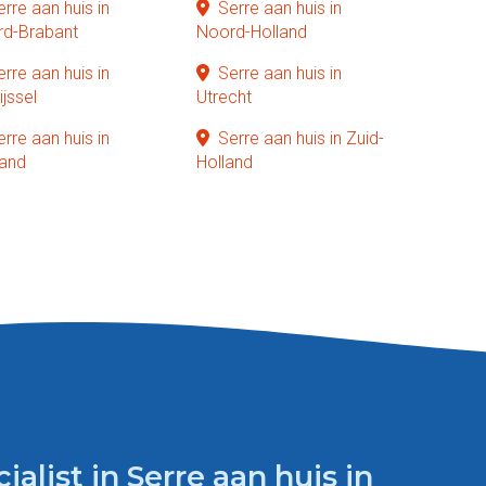
erre aan huis in
Serre aan huis in
d-Brabant
Noord-Holland
erre aan huis in
Serre aan huis in
ijssel
Utrecht
erre aan huis in
Serre aan huis in Zuid-
and
Holland
ialist in Serre aan huis in