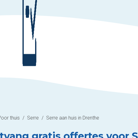
Voor thuis
/
Serre
/
Serre aan huis in Drenthe
vang gratis offertes voor S