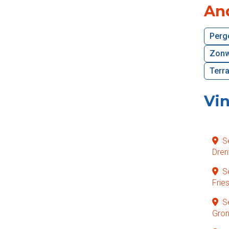
And
Perg
Zonwe
Terra
Vin
S
Dren
S
Frie
S
Gron