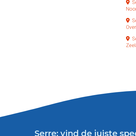
S
Noor
S
Over
S
Zeel
Serre: vind de juiste spec