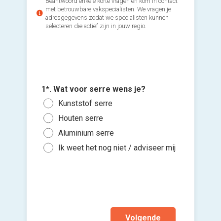
Beantwoord enkele korte vragen en kom in contact
met betrouwbare vakspecialisten. We vragen je
adresgegevens zodat we specialisten kunnen
selecteren die actief zijn in jouw regio.
2*. Wat 
3*. Wann
(lengte 
1*. Wat voor serre wens je?
Zo s
Voeg fot
Min
Kunststof serre
maa
(Optione
Tus
Houten serre
Binn
Tus
Aluminium serre
Kies 
Binn
of v
Mee
Ik weet het nog niet / adviseer mij
Binn
h
Ik w
Ik wen
mijn a
(sterk
Volgende