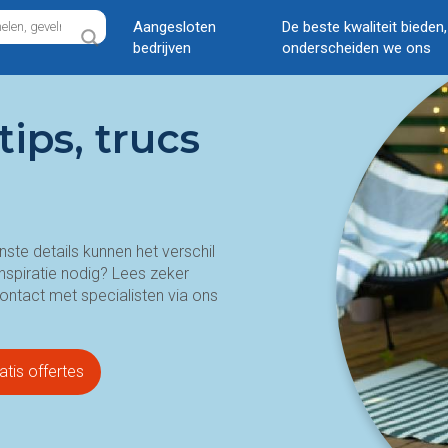
Aangesloten
De beste kwaliteit bieden
bedrijven
onderscheiden we ons
tips, trucs
inste details kunnen het verschil
Inspiratie nodig? Lees zeker
ontact met specialisten via ons
atis offertes