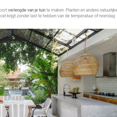
soort
verlengde van je tuin
te maken. Planten en andere natuurlijk
el krijgt zonder last te hebben van de temperatuur of neerslag