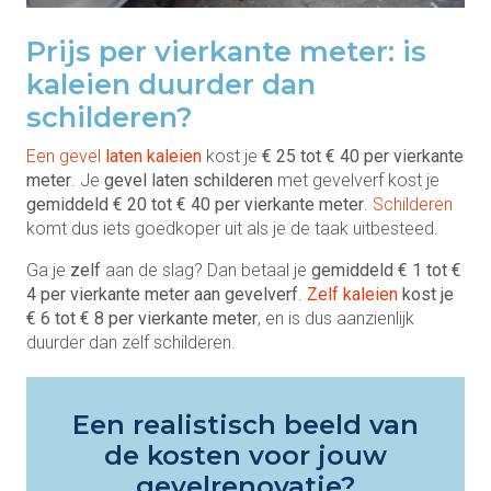
Prijs per vierkante meter: is
kaleien duurder dan
schilderen?
Een gevel
laten kaleien
kost je
€ 25 tot € 40 per vierkante
meter
. Je
gevel laten schilderen
met gevelverf kost je
gemiddeld € 20 tot € 40 per vierkante meter
.
Schilderen
komt dus iets goedkoper uit als je de taak uitbesteed.
Ga je
zelf
aan de slag? Dan betaal je
gemiddeld € 1 tot €
4 per vierkante meter aan gevelverf
.
Zelf kaleien
kost je
€ 6 tot € 8 per vierkante meter
, en is dus aanzienlijk
duurder dan zelf schilderen.
Een realistisch beeld van
de kosten voor jouw
gevelrenovatie?