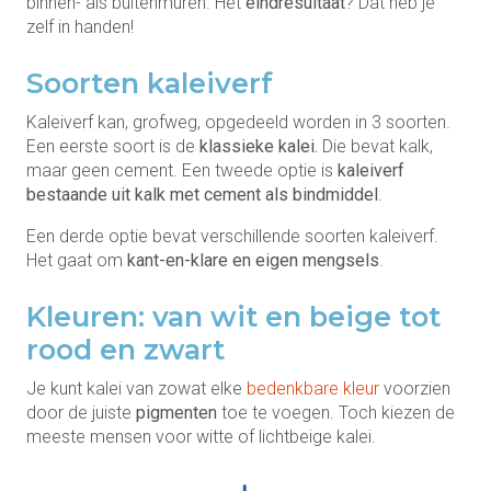
binnen- als buitenmuren. Het
eindresultaat
? Dat heb je
zelf in handen!
Soorten kaleiverf
Kaleiverf kan, grofweg, opgedeeld worden in 3 soorten.
Een eerste soort is de
klassieke kalei.
Die bevat kalk,
maar geen cement. Een tweede optie is
kaleiverf
bestaande uit kalk met cement als bindmiddel
.
Een derde optie bevat verschillende soorten kaleiverf.
Het gaat om
kant-en-klare en eigen mengsels
.
Kleuren: van wit en beige tot
rood en zwart
Je kunt kalei van zowat elke
bedenkbare kleur
voorzien
door de juiste
pigmenten
toe te voegen. Toch kiezen de
meeste mensen voor witte of lichtbeige kalei.