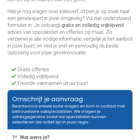
Heb je nog vragen over kaleiverf, of ben je op zoek naar
een gevelexpert in jouw omgeving? Vul dan onderstaand
formulier in. Je ontvangt
gratis en volledig vrijblijvend
advies van specialisten en offertes op maat. Zo
verzamel je alle nodige informatie, vergelijk je het aanbod
in jouw buurt, en vind je snel en eenvoudig de beste
oplossing voor jouw gevelrenovatie.
Gratis offertes
Volledig vrijblijvend
Erkende vakmannen uit uw buurt
Omschrijf je aanvraag
Beantwoord enkele korte vragen en kom in contact met
betrouwbare vakspecialisten. We vragen je
adresgegevens zodat we specialisten kunnen
selecteren die actief zijn in jouw regio.
1*. Wat wens je?