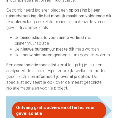
in combinatie met binnenmuurisolatie.
Gecombineerd isoleren biedt een
oplossing bij een
ruimtebeperking die het moeilijk maakt om voldoende dik
te isoleren
langs enkel de binnen- of buitenzijde van de
gevel. Bijvoorbeeld als:
Je
binnenshuis
te veel ruimte verliest
met
binnenmuurisolatie
Je
nieuwe buitenmuur niet te dik
mag worden
Je s
pouw niet breed genoeg
is om goed te isoleren
Een
gevelisolatiespecialist
komt langs bij je thuis en
analyseert
de situatie. Hij of zij bekijkt welke methodes
geschikt zijn, en
informeert je over al je opties
. De
specialist adviseert je ook over de meest geschikte
isolatiematerialen voor je project.
Ontvang gratis advies en offertes voor
gevelisolatie