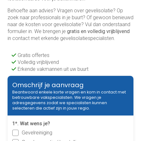
Behoefte aan advies? Vragen over gevelisolatie? Op
zoek naar professionals in je buurt? Of gewoon benieuwd
naar de kosten voor gevelisolatie? Vul dan onderstaand
formulier in. We brengen je
gratis en volledig vrijblijvend
in contact met erkende gevelisolatiespecialisten.
Gratis offertes
Volledig vrijblijvend
Erkende vakmannen uit uw buurt
Omschrijf je aanvraag
Beantwoord enkele korte vragen en kom in contact met
betrouwbare vakspecialisten. We vragen je
adresgegevens zodat we specialisten kunnen
selecteren die actief zijn in jouw regio.
1*. Wat wens je?
Gevelreiniging