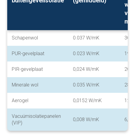
buitengevelisolatie
(gemiddeld)
waa
van
m2
Schapenwol
0.037 W/mK
30 
PUR-gevelplaat
0.023 W/mK
19 
PIR-gevelplaat
0,024 W/mK
20 
Minerale wol
0.035 W/mK
28 
Aerogel
0,0152 W/mK
12,5
Vacuümisolatiepanelen
0,008 W/mK
6,5 
(VIP)