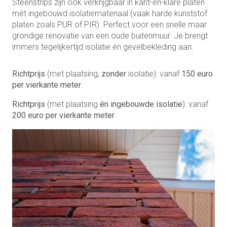
Steenstrips zijn ook verkrijgbaar in kant-en-klare platen
mét ingebouwd isolatiemateriaal (vaak harde kunststof
platen zoals PUR of PIR). Perfect voor een snelle maar
grondige renovatie van een oude buitenmuur. Je brengt
immers tegelijkertijd isolatie én gevelbekleding aan.
Richtprijs
(met plaatsing,
zonder
isolatie): vanaf
150 euro
per vierkante meter
.
Richtprijs
(met plaatsing
én ingebouwde isolatie
): vanaf
200 euro per vierkante meter
.