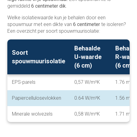
gemiddeld
6 centimeter dik
.
Welke isolatiewaarde kun je behalen door een
spouwmuur met een dikte van
6 centimeter
te isoleren?
Een overzicht per soort spouwmuurisolatie:
Behaalde
Behaal
Soort
U-waarde
R-waar
spouwmuurisolatie
(6 cm)
(6 cm)
EPS-parels
0,57 W/m²K
1.76 m²K
Papiercellulosevlokken
0.64 W/m²K
1.56 m²K
Minerale wolvezels
0,58 W/m²K
1.71 m²K