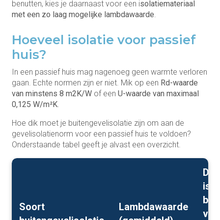
benutten, kies je daarnaast voor een i
solatiemateriaal
met een zo laag mogelijke lambdawaarde
.
Hoeveel isolatie voor passief
huis?
In een passief huis mag nagenoeg geen warmte verloren
gaan. Echte normen zijn er niet. Mik op een
Rd-waarde
van minstens 8 m2K/W
of een
U-waarde van maximaal
0,125 W/m²K
.
Hoe dik moet je buitengevelisolatie zijn om aan de
gevelisolatienorm voor een passief huis te voldoen?
Onderstaande tabel geeft je alvast een overzicht.
Dik
isol
bui
Soort
Lambdawaarde
voo