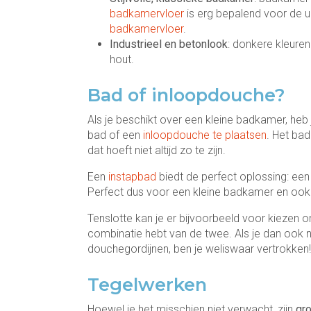
badkamervloer
is erg bepalend voor de u
badkamervloer
.
Industrieel en betonlook
: donkere kleuren
hout.
Bad of inloopdouche?
Als je beschikt over een kleine badkamer, heb
bad of een
inloopdouche te plaatsen
. Het bad
dat hoeft niet altijd zo te zijn.
Een
instapbad
biedt de perfect oplossing: een
Perfect dus voor een kleine badkamer en ook
Tenslotte kan je er bijvoorbeeld voor kiezen
combinatie hebt van de twee. Als je dan ook 
douchegordijnen, ben je weliswaar vertrokken!
Tegelwerken
Hoewel je het misschien niet verwacht, zijn
gro