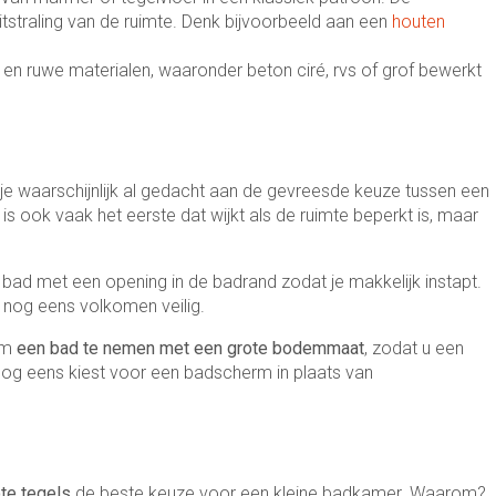
itstraling van de ruimte. Denk bijvoorbeeld aan een
houten
 en ruwe materialen, waaronder beton ciré, rvs of grof bewerkt
 je waarschijnlijk al gedacht aan de gevreesde keuze tussen een
 is ook vaak het eerste dat wijkt als de ruimte beperkt is, maar
 bad met een opening in de badrand zodat je makkelijk instapt.
 nog eens volkomen veilig.
 om
een bad te nemen met een grote bodemmaat
, zodat u een
nog eens kiest voor een badscherm in plaats van
te tegels
de beste keuze voor een kleine badkamer. Waarom?