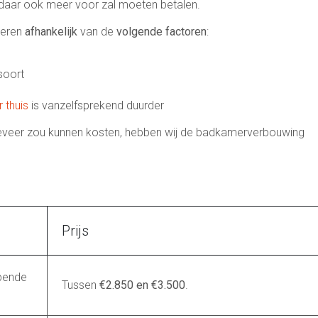
 daar ook meer voor zal moeten betalen.
deren
afhankelijk
van de
volgende factoren
:
soort
 thuis
is vanzelfsprekend duurder
geveer zou kunnen kosten, hebben wij de badkamerverbouwing
Prijs
jpende
Tussen
€2.850 en €3.500
.