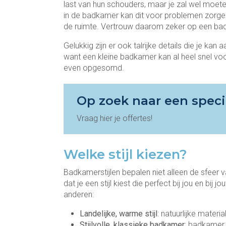
last van hun schouders, maar je zal wel moeten
in de badkamer kan dit voor problemen zorgen
de ruimte. Vertrouw daarom zeker op een badka
Gelukkig zijn er ook talrijke details die je ka
want een kleine badkamer kan al heel snel v
even opgesomd.
Op zoek naar een speci
Vraag hier je offertes!
Welke stijl kiezen?
Badkamerstijlen bepalen niet alleen de sfeer 
dat je een stijl kiest die perfect bij jou en bi
anderen:
Landelijke, warme stijl
: natuurlijke materi
Stijlvolle, klassieke badkamer
: badkamer 