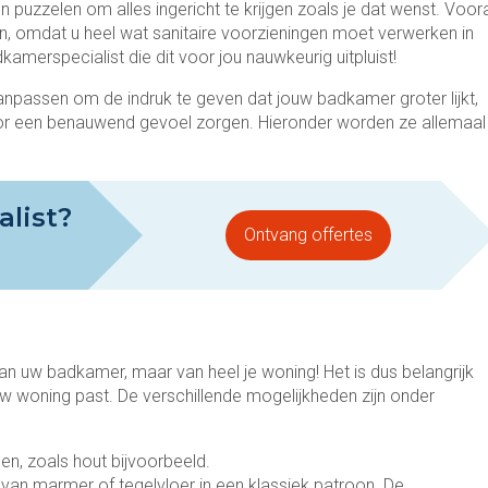
 puzzelen om alles ingericht te krijgen zoals je dat wenst. Voor
, omdat u heel wat sanitaire voorzieningen moet verwerken in
merspecialist die dit voor jou nauwkeurig uitpluist!
n aanpassen om de indruk te geven dat jouw badkamer groter lijkt,
oor een benauwend gevoel zorgen. Hieronder worden ze allemaal
alist?
Ontvang offertes
van uw badkamer, maar van heel je woning! Het is dus belangrijk
j jouw woning past. De verschillende mogelijkheden zijn onder
alen, zoals hout bijvoorbeeld.
van marmer of tegelvloer in een klassiek patroon. De