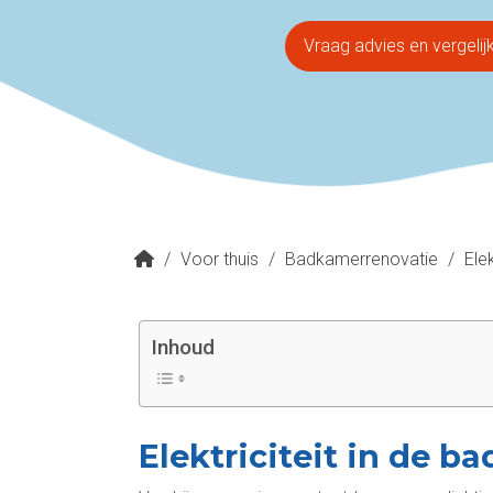
Vraag advies en vergelij
/
Voor thuis
/
Badkamerrenovatie
/
Ele
Inhoud
Elektriciteit in de 