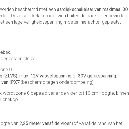
5 worden beschermd met een
aardlekschakelaar van maximaal 30
eden. Deze schakelaar moet zich buiten de badkamer bevinden,
met een lage veiligheidsspanning moeten hierachter geplaatst
hebak
.
 toegestaan als ze:
zone 0.
g (ZLVS)
: max.
12V wisselspanning
of
30V gelijkspanning
.
 van IPX7
(beschermd tegen onderdompeling).
k
wordt zone 0 bepaald vanaf de vloer tot 10 cm hoogte, binnen
douchekop.
hoogte van
2,25 meter vanaf de vloer
(of vanaf de rand van het