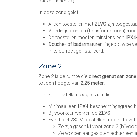
bad/douchebak).
In deze zone geldt:
Alleen toestellen met
ZLVS
zijn toegestaa
Voedingsbronnen (transformatoren) mo
De toestellen moeten minstens een
IPX4
Douche- of badarmaturen
, ingebouwde ve
mits correct geïnstalleerd.
Zone 2
Zone 2 is de ruimte die
direct grenst aan zone
tot een hoogte van
2,25 meter
.
Hier zijn toestellen toegestaan die:
Minimaal een
IPX4
-beschermingsgraad h
Bij voorkeur werken op
ZLVS
.
Eventueel 230 V toestellen mogen bevat
Ze zijn geschikt voor zone 2 (bijvoor
Ze worden aangesloten achter een
a