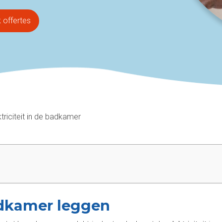
k offertes
ktriciteit in de badkamer
badkamer leggen